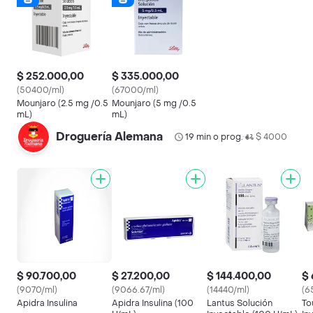
$ 252.000,00
$ 335.000,00
(50400/ml)
(67000/ml)
Mounjaro (2.5 mg /0.5
Mounjaro (5 mg /0.5
mL)
mL)
Droguería Alemana
19 min o prog.
$ 4000
•
$ 90.700,00
$ 27.200,00
$ 144.400,00
$ 
(9070/ml)
(9066.67/ml)
(14440/ml)
(6
Apidra Insulina
Apidra Insulina (100
Lantus Solución
To