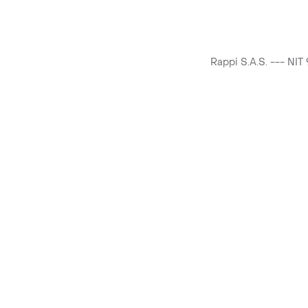
Rappi S.A.S. --- NI