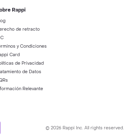
obre Rappi
log
erecho de retracto
IC
érminos y Condiciones
appi Card
olíticas de Privacidad
ratamiento de Datos
QRs
nformación Relevante
ry
©
2026
Rappi Inc. All rights reserved.