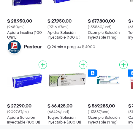
$ 28.950,00
$ 27.950,00
$ 677.800,00
$ 
(9650/ml)
(9316.67/ml)
(135560/und)
(6
Apidra Insulina (100
Apidra Solución
Ozempic Solución
To
U/mL)
Inyectable (100 UI)
Inyectable (1 mg)
In
Pasteur
24 min o prog.
$ 4000
•
$ 27.290,00
$ 66.425,00
$ 569.285,00
$ 
(9097.67/ml)
(66426/und)
(113857/und)
(3
Apidra Solución
Toujeo Solución
Ozempic Solución
Oz
Inyectable (100 UI)
Inyectable (300 UI)
Inyectable (1 mg)
In
Pl