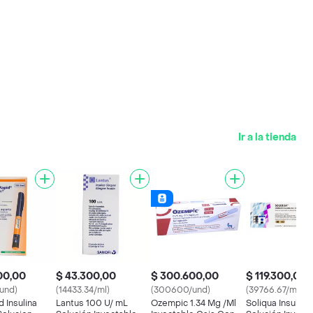
Ir a la tienda
00,00
$ 43.300,00
$ 300.600,00
$ 119.300,00
und)
(14433.34/ml)
(300600/und)
(39766.67/ml)
 Insulina
Lantus 100 U/ mL
Ozempic 1.34 Mg /Ml
Soliqua Insulina