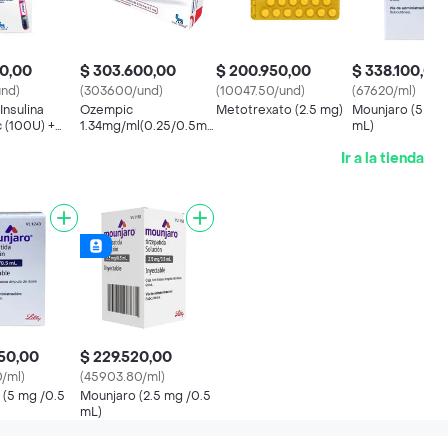
50,00
$ 303.600,00
$ 200.950,00
$ 338.100,00
und)
(303600/und)
(10047.50/und)
(67620/ml)
Insulina
Ozempic
Metotrexato (2.5 mg)
Mounjaro (5 mg 
 (100U) +
1.34mg/ml(0.25/0.5mg/d)solución
mL)
da (3.6 mg)
Inyectable
Ir a la tienda
50,00
$ 229.520,00
0/ml)
(45903.80/ml)
 (5 mg /0.5
Mounjaro (2.5 mg /0.5
mL)