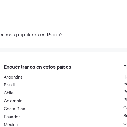
les mas populares en Rappi?
Encuéntranos en estos países
P
Argentina
H
m
Brasil
P
Chile
P
Colombia
C
Costa Rica
S
Ecuador
C
México