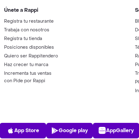
Únete a Rappi
S
Registra tu restaurante
B
Trabaja con nosotros
D
Registra tu tienda
S
Posiciones disponibles
T
Quiero ser Rappitendero
R
Haz crecer tu marca
P
Incrementa tus ventas
T
con Pide por Rappi
P
I
App Store
Play Store
AppGalle
App Store
Google play
AppGallery