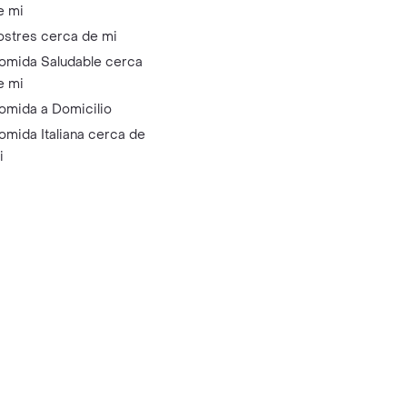
e mi
ostres cerca de mi
omida Saludable cerca
e mi
omida a Domicilio
omida Italiana cerca de
i