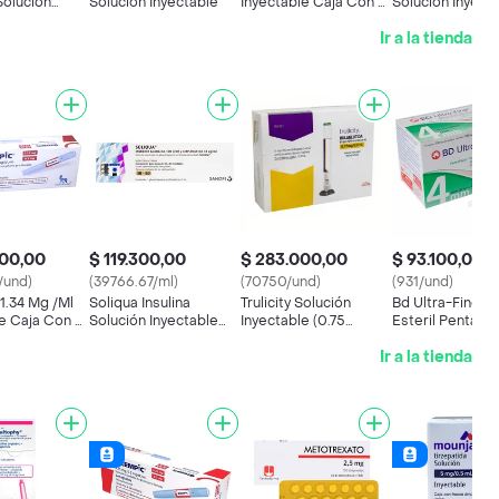
Solucion
Solución Inyectable
Inyectable Caja Con 1
Solución Inyect
e
Pluma Y 6 Agujas
(100 mL / 33 mL
Ir a la tienda
600,00
$ 119.300,00
$ 283.000,00
$ 93.100,00
/und)
(39766.67/ml)
(70750/und)
(931/und)
1.34 Mg /Ml
Soliqua Insulina
Trulicity Solución
Bd Ultra-Fine A
e Caja Con 1
Solución Inyectable
Inyectable (0.75
Esteril Penta Po
6 Agujas
(100 mL / 33 mL)
mg/0.5 ml)
Easy Flow
Ir a la tienda