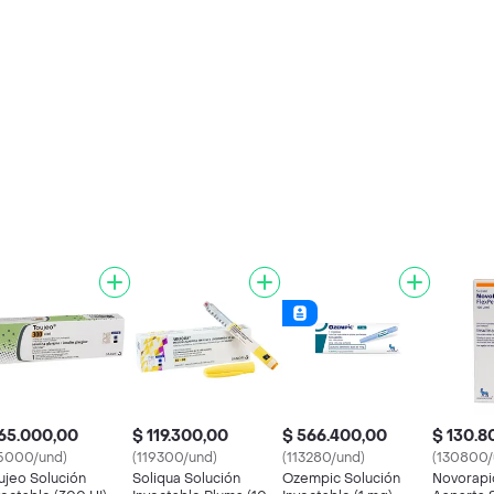
65.000,00
$ 119.300,00
$ 566.400,00
$ 130.8
5000/und)
(119300/und)
(113280/und)
(130800/
ujeo Solución
Soliqua Solución
Ozempic Solución
Novorapid