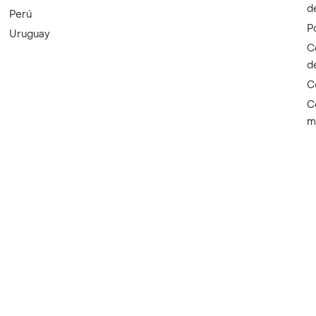
d
Perú
P
Uruguay
C
d
C
C
m