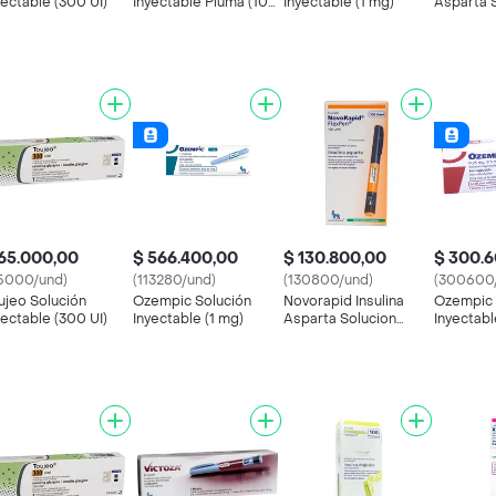
yectable (300 UI)
Inyectable Pluma (100
Inyectable (1 mg)
Asparta 
U/ mL/ 33 Ug mL)
Inyectabl
65.000,00
$ 566.400,00
$ 130.800,00
$ 300.
5000/und)
(113280/und)
(130800/und)
(300600
ujeo Solución
Ozempic Solución
Novorapid Insulina
Ozempic 
yectable (300 UI)
Inyectable (1 mg)
Asparta Solucion
Inyectabl
Inyectable
Pluma Y 