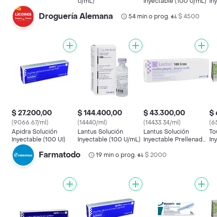
U/mL)
Inyectable (100 U/mL)
In
Droguería Alemana
54 min o prog.
$ 4500
•
$ 27.200,00
$ 144.400,00
$ 43.300,00
$ 
(9066.67/ml)
(14440/ml)
(14433.34/ml)
(6
Apidra Solución
Lantus Solución
Lantus Solución
To
Inyectable (100 UI)
Inyectable (100 U/mL)
Inyectable Prellenada
In
(100 UI)
Farmatodo
19 min o prog.
$ 2000
•