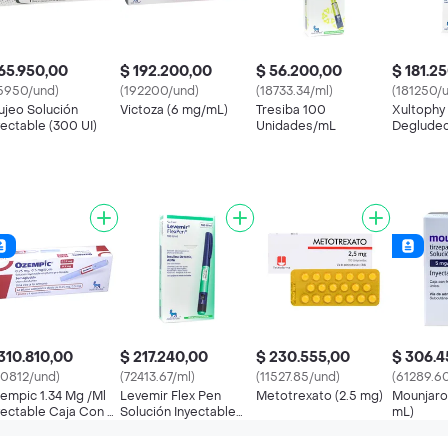
65.950,00
$ 192.200,00
$ 56.200,00
$ 181.2
5950/und)
(192200/und)
(18733.34/ml)
(181250/
ujeo Solución
Victoza (6 mg/mL)
Tresiba 100
Xultophy 
yectable (300 UI)
Unidades/mL
Degludec
Liragluti
300 Und
310.810,00
$ 217.240,00
$ 230.555,00
$ 306.4
10812/und)
(72413.67/ml)
(11527.85/und)
(61289.6
empic 1.34 Mg /Ml
Levemir Flex Pen
Metotrexato (2.5 mg)
Mounjaro
yectable Caja Con 1
Solución Inyectable
mL)
uma Y 6 Agujas
(100 Ui/ mL)