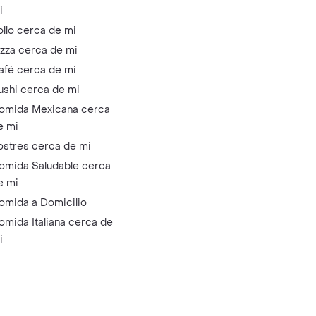
i
ollo cerca de mi
izza cerca de mi
afé cerca de mi
ushi cerca de mi
omida Mexicana cerca
e mi
ostres cerca de mi
omida Saludable cerca
e mi
omida a Domicilio
omida Italiana cerca de
i