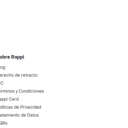
obre Rappi
log
erecho de retracto
IC
érminos y Condiciones
appi Card
olíticas de Privacidad
ratamiento de Datos
QRs