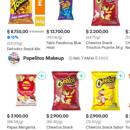
$ 8.755,00
$ 13.700,00
$ 2.200,00
$ 
$ 10.300,00
15%
(74.06/g)
(64.71/g)
(5
Takis Pasaboca Blue
Cheetos Snack
Ch
(53.07/g)
Heat
Trissitos Picante 34 g
Na
Detodito Snack Mix
Papelitos Makeup
Sab, 7 AM
$ 5500
•
$ 3.100,00
$ 2.900,00
$ 2.900,00
$ 
(88.58/g)
(85.30/g)
(72.50/g)
(6
Papas Margarita
Cheetos Snack
Cheetos Snack Sabor
To