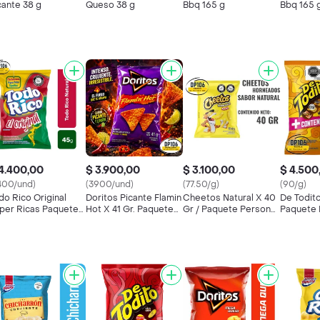
cante 38 g
Queso 38 g
Bbq 165 g
Bbq 165 
4.400,00
$ 3.900,00
$ 3.100,00
$ 4.500
400/und)
(3900/und)
(77.50/g)
(90/g)
do Rico Original
Doritos Picante Flamin
Cheetos Natural X 40
De Todit
per Ricas Paquete
Hot X 41 Gr. Paquete
Gr / Paquete Personal
Paquete 
rsonal
Personal. Pasabocas
Pasabocas
Pasaboc