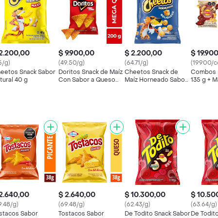
2.200,00
$ 9.900,00
$ 2.200,00
$ 19.90
5/g)
(49.50/g)
(64.71/g)
(19900/
eetos Snack Sabor
Doritos Snack de Maíz
Cheetos Snack de
Combos 
tural 40 g
Con Sabor a Queso
Maíz Horneado Sabor
135 g + M
200 g
a Queso Boliqueso 34
Alitas Bb
g
2.640,00
$ 2.640,00
$ 10.300,00
$ 10.50
9.48/g)
(69.48/g)
(62.43/g)
(63.64/g)
stacos Sabor
Tostacos Sabor
De Todito Snack Sabor
De Todit