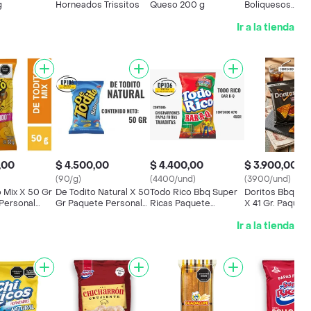
g
Horneados Trissitos
Queso 200 g
Boliquesos
Horneados 20 
Ir a la tienda
,00
$ 4.500,00
$ 4.400,00
$ 3.900,00
(90/g)
(4400/und)
(3900/und)
o Mix X 50 Gr
De Todito Natural X 50
Todo Rico Bbq Super
Doritos Bbq Ba
Personal
Gr Paquete Personal
Ricas Paquete
X 41 Gr. Paquet
as
Pasabocas
Personal
Personal. Pasa
Ir a la tienda