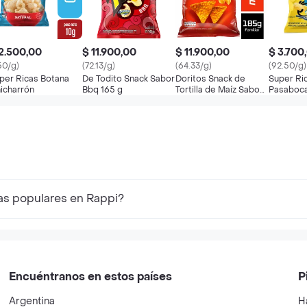
2.500,00
$ 11.900,00
$ 11.900,00
$ 3.700
50/g)
(72.13/g)
(64.33/g)
(92.50/g)
per Ricas Botana
De Todito Snack Sabor
Doritos Snack de
Super Ri
icharrón
Bbq 165 g
Tortilla de Maíz Sabor
Pasaboca
Mega Queso
Sabor Na
as populares en Rappi?
Encuéntranos en estos países
P
Argentina
H