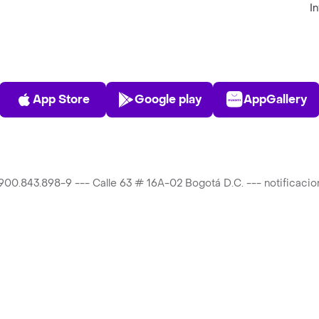
I
App Store
Play Store
AppGalle
App Store
Google play
AppGallery
T 900.843.898-9 --- Calle 63 # 16A-02 Bogotá D.C. --- notificac