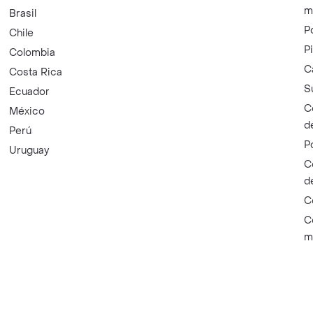
m
Brasil
P
Chile
P
Colombia
C
Costa Rica
S
Ecuador
C
México
d
Perú
P
Uruguay
C
d
C
C
m