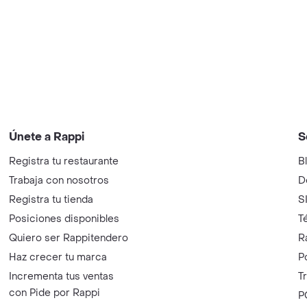
Únete a Rappi
S
Registra tu restaurante
B
Trabaja con nosotros
D
Registra tu tienda
S
Posiciones disponibles
T
Quiero ser Rappitendero
R
Haz crecer tu marca
P
Incrementa tus ventas
T
con Pide por Rappi
P