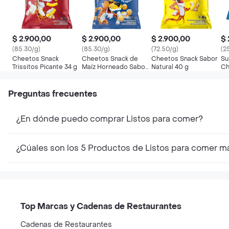
$ 2.900,00
$ 2.900,00
$ 2.900,00
$ 
(85.30/g)
(85.30/g)
(72.50/g)
(2
Cheetos Snack
Cheetos Snack de
Cheetos Snack Sabor
Su
Trissitos Picante 34 g
Maíz Horneado Sabor
Natural 40 g
Ch
a Queso Boliqueso 34
g
Preguntas frecuentes
¿En dónde puedo comprar Listos para comer?
¿Cúales son los 5 Productos de Listos para comer m
Top Marcas y Cadenas de Restaurantes
Cadenas de Restaurantes