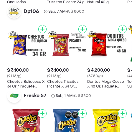
Onduladas
Trissitos Picante 34 g
Natural 40 g
Pi
Dp106
Sab, 7 AM
$ 8000
•
$ 3.100,00
$ 3.100,00
$ 4.200,00
$ 
(91.18/g)
(91.18/g)
(87.50/g)
(4
Cheetos Boliqueso X
Cheetos Trissitos
Doritos Mega Queso
To
34 Gr / Paquete
Picante X 34 Gr.
X 48 Gr. Paquete
Su
Personal Pasabocas
Paquete Personal.
Personal. Pasabocas
Pe
Fresko 57
Pasabocas
Sab, 1 AM
$ 5500
•