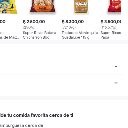
,00
$ 2.500,00
$ 8.300,00
$ 3.500,00
(250/g)
(72.18/g)
(116.67/g)
cas
Super Ricas Botana
Tostados Mantequilla
Super Ricas Bo
s de Maíz
Chicharrón Bbq
Guadalupe 115 g
Papa
tural
ide tu comida favorita cerca de ti
amburguesa cerca de