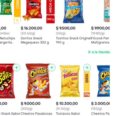
0,00
$ 16.200,00
$ 9.500,00
$ 9.900,00
combo)
(50.63/g)
(50/g)
(19.80/g)
Natuchips
Doritos Snack
Tostitos Snack Original
Fitcook Pan Taj
argarita
Megaqueso 320 g
190 g
Multigranos Inte
q 120 g
Sabor Mantequil
Ir a la tienda
0,00
$ 9.000,00
$ 10.300,00
$ 3.000,00
(200/g)
(51.50/g)
(150/g)
o Snack Sabor
Cheetos Pasabocas
Tostacos Sabor
Cheetos Pasab