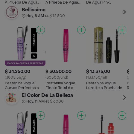
A Prueba De Agua
A Prueba De Agua
De Agua Pink
Marca Max Factor
Marca Max Factor
Maquillaje Para
Bellissima
Cepillo En Forma De
Cepillo Cerdas
Pestañas
Hoy, 8 AM
$ 12.500
•
Peinilla Maquillaje Para
Gruesas Maquillaje
Ojos
Para Ojos
$ 34.250,00
$ 30.500,00
$ 13.375,00
$ 3
(3805.56/g)
(30500/und)
(1337.50/ml)
(381
Pestañina Vogue
Pestañina Vogue
Pestañina Vogue
Pes
Curvas Perfectas a
Efecto Total 6 a
Luzette a Prueba de
Res
Prueba de Agua
prueba de agua Negro
Agua Negro 10 mL
Agu
El Color De La Belleza
Negro 9 g
9g
Hoy, 11 AM
$ 6000
•