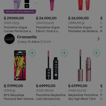
$ 29.000,00
$ 26.000,00
$ 26.000,00
$ 3
(3222.23/g)
(26000/und)
(2888.89/g)
(333
Pestañina Vogue
Pestañina Vogue
Pestañina Vogue
Pes
Curvas Perfectas a
Efecto Total 6 a
Pestañas de Muñeca a
Res
Prueba de Agua
prueba de agua Negro
Prueba de Agua
Agu
Cromantic
Negro 9 g
9g
Negro 9 g
Hoy, 10 AM
$ 5500
•
$ 37.990,00
$ 69.990,00
$ 67.990,00
$ 5
(3799/g)
(9720.84/ml)
(9443.06/ml)
(50
BYS Maquillaje
Pestañina Maybelline
Maybelline Pestañina
Pes
Pestaina Max Volume
Lash Sensational
Sky High Black 7.2ml
Col
Negro
Firework Electro Black
Exp