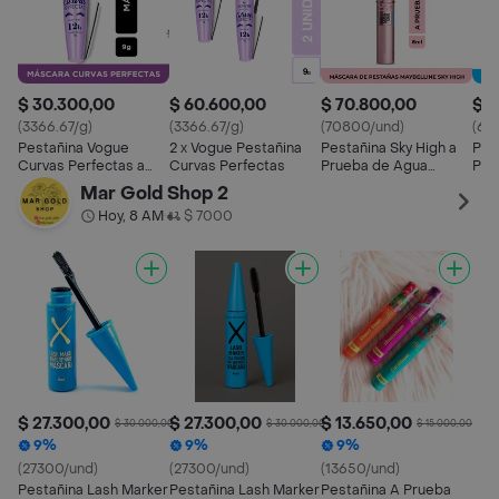
$ 30.300,00
$ 60.600,00
$ 70.800,00
$ 6
(3366.67/g)
(3366.67/g)
(70800/und)
(67
Pestañina Vogue
2 x Vogue Pestañina
Pestañina Sky High a
Pes
Curvas Perfectas a
Curvas Perfectas
Prueba de Agua
Pru
Prueba de Agua
Maybelline 6 mL
May
Mar Gold Shop 2
Negro 9 g
Hoy, 8 AM
$ 7000
•
$ 27.300,00
$ 27.300,00
$ 13.650,00
$ 30.000,00
$ 30.000,00
$ 15.000,00
9%
9%
9%
(27300/und)
(27300/und)
(13650/und)
Pestañina Lash Marker
Pestañina Lash Marker
Pestañina A Prueba