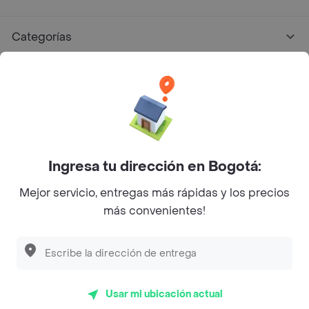
Categorías
Únete a Rappi
Sobre Rappi
Facebook
Twitter
Instagram
Ingresa tu dirección en Bogotá:
Mejor servicio, entregas más rápidas y los precios
©
2026
Rappi Inc. All rights reserved.
más convenientes!
Rappi S.A.S. --- NIT 900.843.898-9 --- Calle 63 # 16A-02
Bogotá D.C. --- notificacionesrappi@rappi.com
Usar mi ubicación actual