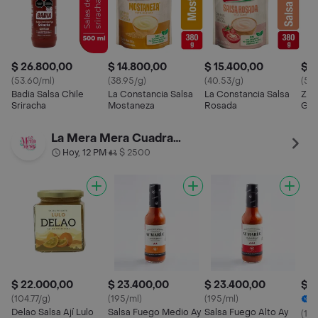
$ 26.800,00
$ 14.800,00
$ 15.400,00
$ 1
(53.60/ml)
(38.95/g)
(40.53/g)
(56
Badia Salsa Chile
La Constancia Salsa
La Constancia Salsa
Zafr
Sriracha
Mostaneza
Rosada
Gua
La Mera Mera Cuadra Mexicana
Hoy, 12 PM
$ 2500
•
$ 22.000,00
$ 23.400,00
$ 23.400,00
$ 1
(104.77/g)
(195/ml)
(195/ml)
3
Delao Salsa Ají Lulo
Salsa Fuego Medio Ay
Salsa Fuego Alto Ay
(138