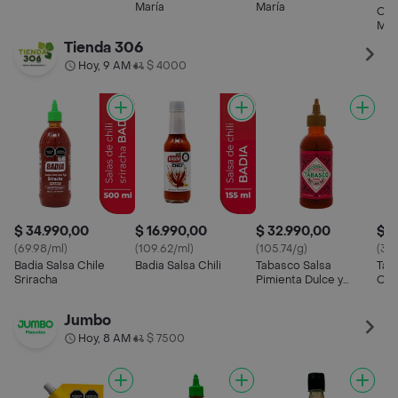
María
María
Oku
Med
130
Tienda 306
Hoy, 9 AM
$ 4000
•
$ 34.990,00
$ 16.990,00
$ 32.990,00
$ 1
(69.98/ml)
(109.62/ml)
(105.74/g)
(333
Badia Salsa Chile
Badia Salsa Chili
Tabasco Salsa
Tab
Sriracha
Pimienta Dulce y
Orig
Picante
Jumbo
Hoy, 8 AM
$ 7500
•