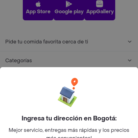
App Store
Google play
AppGallery
Pide tu comida favorita cerca de ti
Categorías
Únete a Rappi
Sobre Rappi
Facebook
Twitter
Instagram
Ingresa tu dirección en Bogotá:
Mejor servicio, entregas más rápidas y los precios
©
2026
Rappi Inc. All rights reserved.