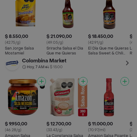
$ 8.550,00
$ 21.090,00
$ 18.450,00
$ 8
(42.75/g)
(49.05/g)
(42.91/g)
(43.
San Jorge Salsa
Sriracha Salsa el Dia
El Día Que me Quieras
La 
Mostamiel
Que me Quieras
Salsa Sweet & Chili
Ros
Pimentones Pimienta
Colombina Market
Hoy, 7 AM
$ 1500
•
$ 9.950,00
$ 12.700,00
$ 11.000,00
$ 5
(46.28/g)
(33.43/g)
(70.97/ml)
(35.
Amazon Salsa
La Constancia Salsa
Amazon Salsa Picante
La 