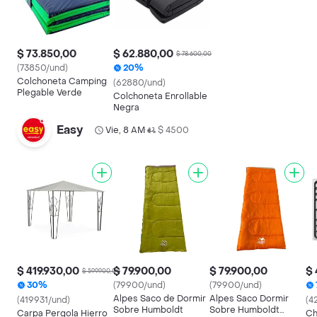
$ 73.850,00
$ 62.880,00
$ 78.600,00
(73850/und)
20%
Colchoneta Camping
(62880/und)
Plegable Verde
Colchoneta Enrollable
Negra
Easy
Vie, 8 AM
$ 4500
•
$ 419.930,00
$ 79.900,00
$ 79.900,00
$ 
$ 599.900,00
30%
(79900/und)
(79900/und)
Alpes Saco de Dormir
Alpes Saco Dormir
(419931/und)
(4
Sobre Humboldt
Sobre Humboldt
Carpa Pergola Hierro
Ch