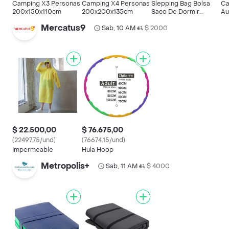
Camping X3 Personas
Camping X4 Personas
Slepping Bag Bolsa
Ca
200x150x110cm
200x200x135cm
Saco De Dormir
Au
180x75cm 0.85kg Para
Pe
Mercatus9
Sab, 10 AM
$ 2000
Acampar
X 
•
Campamento
$ 22.500,00
$ 76.675,00
(22497.75/und)
(76674.15/und)
Impermeable
Hula Hoop
Metropolis+
Sab, 11 AM
$ 4000
•