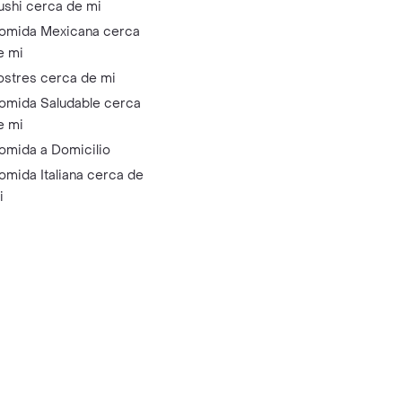
ushi cerca de mi
omida Mexicana cerca
e mi
ostres cerca de mi
omida Saludable cerca
e mi
omida a Domicilio
omida Italiana cerca de
i