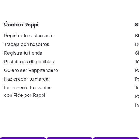
Únete a Rappi
S
Registra tu restaurante
B
Trabaja con nosotros
D
Registra tu tienda
S
Posiciones disponibles
T
Quiero ser Rappitendero
R
Haz crecer tu marca
P
Incrementa tus ventas
T
con Pide por Rappi
P
I