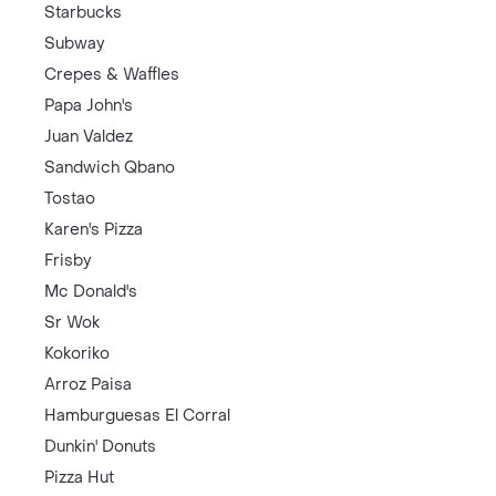
Starbucks
Subway
Crepes & Waffles
Papa John's
Juan Valdez
Sandwich Qbano
Tostao
Karen's Pizza
Frisby
Mc Donald's
Sr Wok
Kokoriko
Arroz Paisa
Hamburguesas El Corral
Dunkin' Donuts
Pizza Hut