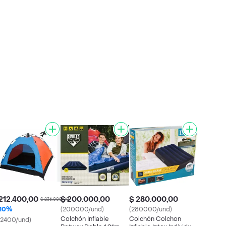
212.400,00
$ 200.000,00
$ 280.000,00
0
$ 236.000,00
10%
(200000/und)
(280000/und)
Colchón Inflable
Colchón Colchon
12400/und)