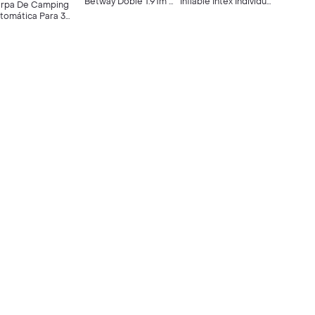
Betway Doble 1.91m X
Inflable Intex Individual
rpa De Camping
1.37m X 22cm
Doble Para Camping
tomática Para 3
Colchoneta Inflable ,
1.52mx2.03mx25cm
rsonas (200 X 150
Almohadilla Inflable,
Colchoneta Inflable,
110 Cm)
Camping.
Almohadilla Inflable,
Camping.