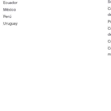
S
Ecuador
C
México
d
Perú
P
Uruguay
C
d
C
C
m