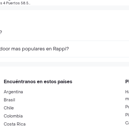
s 4 Puertos 58.5
p5040
?
tdoor mas populares en Rappi?
Encuéntranos en estos países
P
Argentina
H
m
Brasil
P
Chile
P
Colombia
C
Costa Rica