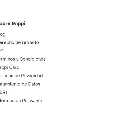
obre Rappi
log
erecho de retracto
IC
érminos y Condiciones
appi Card
olíticas de Privacidad
ratamiento de Datos
QRs
nformación Relevante