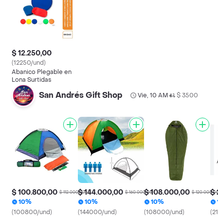
$ 12.250,00
(12250/und)
Abanico Plegable en
Lona Surtidas
San Andrés Gift Shop
Vie, 10 AM
$ 3500
•
$ 100.800,00
$ 144.000,00
$ 108.000,00
$ 
$ 112.000,00
$ 160.000,00
$ 120.000,0
10%
10%
10%
(100800/und)
(144000/und)
(108000/und)
(2