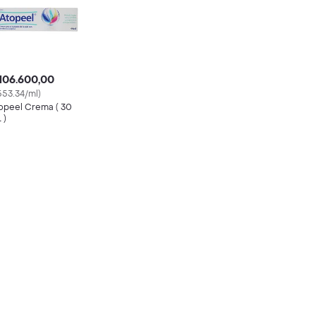
106.600,00
553.34/ml)
opeel Crema ( 30
 )