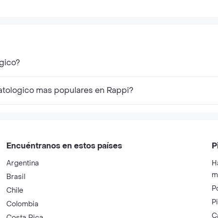
gico?
atologico mas populares en Rappi?
Encuéntranos en estos países
P
Argentina
H
m
Brasil
P
Chile
P
Colombia
C
Costa Rica