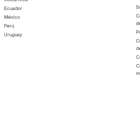
S
Ecuador
C
México
d
Perú
P
Uruguay
C
d
C
C
m