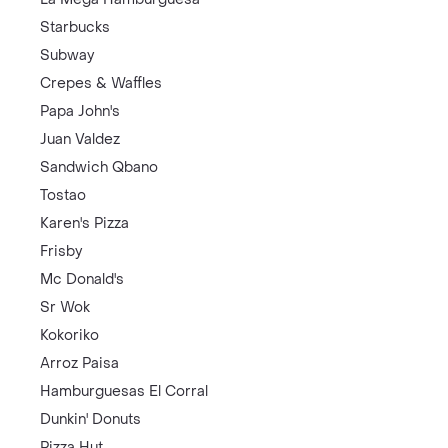
Starbucks
Subway
Crepes & Waffles
Papa John's
Juan Valdez
Sandwich Qbano
Tostao
Karen's Pizza
Frisby
Mc Donald's
Sr Wok
Kokoriko
Arroz Paisa
Hamburguesas El Corral
Dunkin' Donuts
Pizza Hut