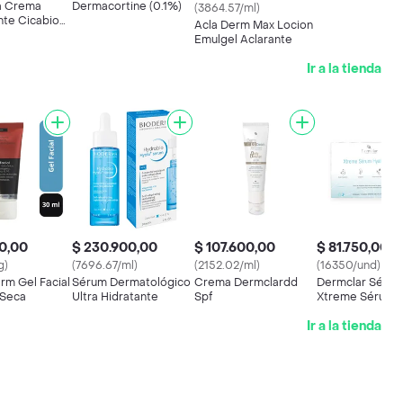
a Crema
Dermacortine (0.1%)
(3864.57/ml)
nte Cicabio
Acla Derm Max Locion
Emulgel Aclarante
Ir a la tienda
0,00
$ 230.900,00
$ 107.600,00
$ 81.750,00
g)
(7696.67/ml)
(2152.02/ml)
(16350/und)
m Gel Facial
Sérum Dermatológico
Crema Dermclardd
Dermclar Séru
 Seca
Ultra Hidratante
Spf
Xtreme Sérum
Hyaluronic
Ir a la tienda