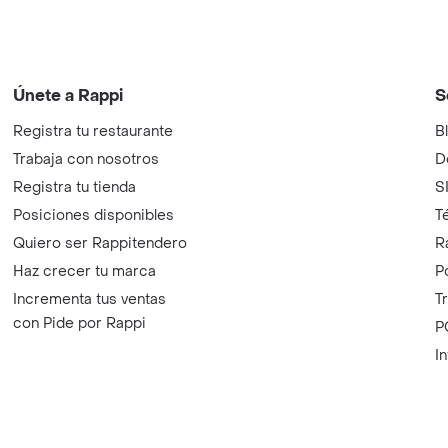
Únete a Rappi
S
Registra tu restaurante
B
Trabaja con nosotros
D
Registra tu tienda
S
Posiciones disponibles
T
Quiero ser Rappitendero
R
Haz crecer tu marca
P
Incrementa tus ventas
T
con Pide por Rappi
P
I