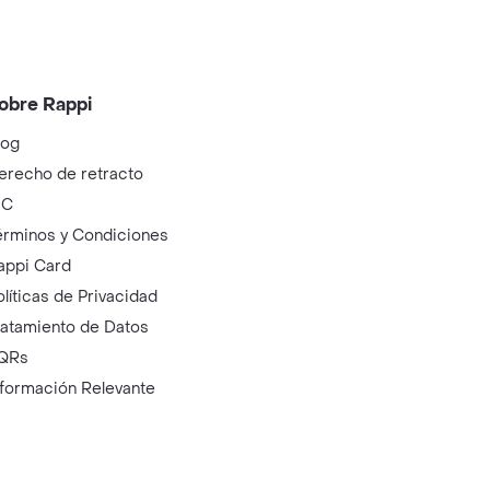
obre Rappi
log
erecho de retracto
IC
érminos y Condiciones
appi Card
olíticas de Privacidad
ratamiento de Datos
QRs
nformación Relevante