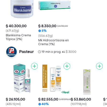
$ 40.300,00
$ 8.350,00
$ 8.750,00
(671.67/g)
5%
Blankisima Crema
(556.67/g)
Tópica (2%)
Mk Hidrocortisona en
Crema (1%)
Pasteur
19 min o prog.
$ 3000
•
$ 26.105,00
$ 82.555,00
$ 53.860,00
$ 
$ 137.595,00
(435.12/ml)
40%
(1077.18/ml)
(3