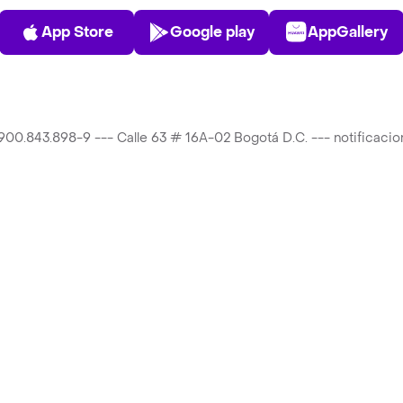
App Store
Play Store
AppGalle
App Store
Google play
AppGallery
T 900.843.898-9 --- Calle 63 # 16A-02 Bogotá D.C. --- notificac