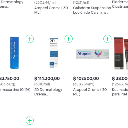
 Dermatology
Bioderm
(2602.44/ml)
(127.11/ml)
rema
Cicatriza
Atopeel Crema ( 30
Caladerm Suspensión
spigmentante
SPF 50+
ML )
Loción de Calamina
tioxidante
Gerco Frasco 120 ml
uminadora
83.750,00
$ 114.300,00
$ 107.500,00
$ 38.00
583.34/g)
(3810/ml)
(3583.34/ml)
(1266.67/
rmacortine (0.1%)
2D Dermatology
Atopeel Crema ( 30
Kosmader
Crema
ML )
para Piel
Despigmentante
Antioxidante
Iluminadora