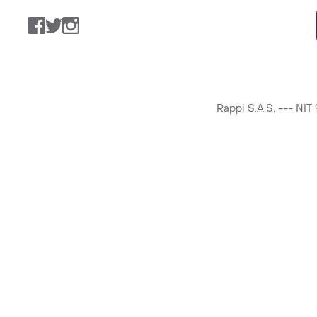
Facebook
Twitter
Instagram
Rappi S.A.S. --- NI