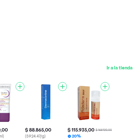
Ir a la tienda
0,00
$ 88.865,00
$ 115.935,00
$ 144.920,00
ml)
(5924.47/g)
20%