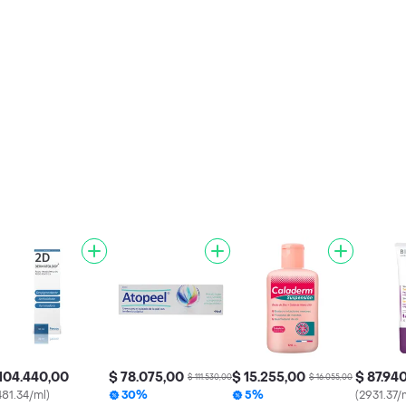
104.440,00
$ 78.075,00
$ 15.255,00
$ 87.94
$ 111.530,00
$ 16.055,00
481.34/ml)
30%
5%
(2931.37/