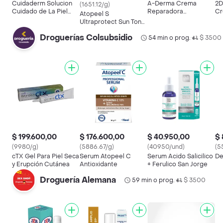
Cuidaderm Solucion
A-Derma Crema
2D
(1651.12/g)
Cuidado de La Piel
Reparadora
C
Atopeel S
Spray
Dermalibour +
De
Ultraprotect Sun Tono
An
Oscuro
Il
Droguerías Colsubsidio
54 min o prog.
$ 3500
•
$ 199.600,00
$ 176.600,00
$ 40.950,00
$ 
(9980/g)
(5886.67/g)
(40950/und)
(5
cTX Gel Para Piel Seca
Serum Atopeel C
Serum Acido Salicilico
De
y Erupción Cutánea
Antioxidante
+ Ferulico San Jorge
Droguería Alemana
59 min o prog.
$ 3500
•