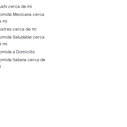
ushi cerca de mi
omida Mexicana cerca
e mi
ostres cerca de mi
omida Saludable cerca
e mi
omida a Domicilio
omida Italiana cerca de
i