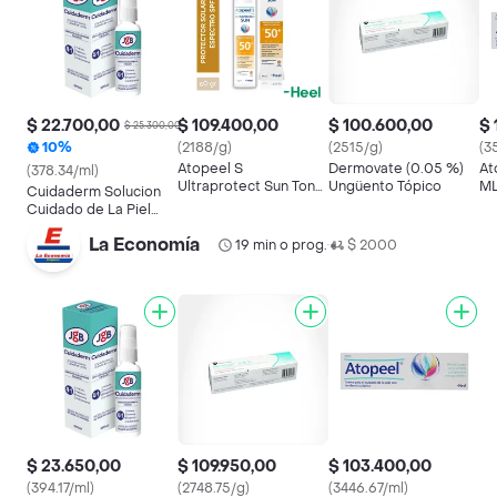
$ 22.700,00
$ 109.400,00
$ 100.600,00
$ 
$ 25.300,00
10%
(2188/g)
(2515/g)
(3
Atopeel S
Dermovate (0.05 %)
At
(378.34/ml)
Ultraprotect Sun Tono
Ungüento Tópico
ML
Cuidaderm Solucion
Oscuro
Cuidado de La Piel
Spray
La Economía
19 min o prog.
$ 2000
•
$ 23.650,00
$ 109.950,00
$ 103.400,00
(394.17/ml)
(2748.75/g)
(3446.67/ml)