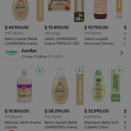
$ 44.100,00
$ 13.400,00
$ 10.700,00
$ 2
(110.25/ml)
(40.61/g)
(10.70/ml)
(68.
Baño Líquido Bebé
Jabón JOHNSON'S
Jabon Liquido
Pal
JOHNSON'S Avena
Avena TRIPACK 330
Personal Choice
Líq
400 ML
GR
Marca Exclusiv Avena
Sec
Jumbo
(1000 Ml)
Hoy, 9 AM
$ 11.500
•
$ 10.850,00
$ 38.290,00
$ 32.990,00
$ 2
(10.85/ml)
(95.73/ml)
(43.99/ml)
(52.
Máxima Jabón Avena
Baño Líquido Bebé
Shampoo Baby Soft
Sha
Líquido
JOHNSON'S Avena
Cabello Claro
Cab