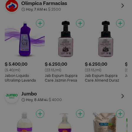
400 ML
Olímpica Farmacias
Hoy, 7 AM
$ 2500
•
$ 5.400,00
$ 6.250,00
$ 6.250,00
$ 5
(5.40/ml)
(23.15/ml)
(23.15/ml)
(5.4
Jabon Liquido
Jab Espum Suppra
Jab Espum Suppra
Jab 
Ultralimp Lavanda
Care Jazmin Fresa
Care Almend Duraz
Jumbo
Hoy, 8 AM
$ 4000
•