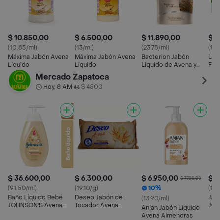
$ 10.850,00
$ 6.500,00
$ 11.890,00
$ 5
(10.85/ml)
(13/ml)
(23.78/ml)
(17.
Máxima Jabón Avena
Máxima Jabón Avena
Bacterion Jabón
Lak
Líquido
Líquido
Líquido de Avena y
Fre
Miel
Mercado Zapatoca
Hoy, 8 AM
$ 4500
•
$ 36.600,00
$ 6.300,00
$ 6.950,00
$ 1
$ 7.700,00
(91.50/ml)
(19.10/g)
10%
(138
Baño Líquido Bebé
Deseo Jabón de
Jab
(13.90/ml)
JOHNSON'S Avena
Tocador Avena
JOH
Anian Jabón Liquido
400 ML
Antibacterial
Hum
Avena Almendras