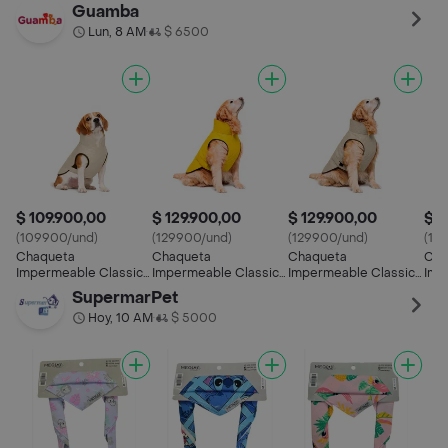
M
Guamba
Lun, 8 AM
$ 6500
•
$ 109.900,00
$ 129.900,00
$ 129.900,00
$ 1
(109900/und)
(129900/und)
(129900/und)
(10
Chaqueta
Chaqueta
Chaqueta
Cha
Impermeable Classic
Impermeable Classic
Impermeable Classic
Imp
Dog M Beige
Dog L Amarillo
Dog L Beige
Dog
SupermarPet
Hoy, 10 AM
$ 5000
•