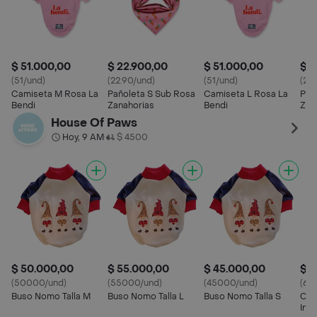
$ 51.000,00
$ 22.900,00
$ 51.000,00
$ 2
(51/und)
(22.90/und)
(51/und)
(22
Camiseta M Rosa La
Pañoleta S Sub Rosa
Camiseta L Rosa La
Pañ
Bendi
Zanahorias
Bendi
Zan
House Of Paws
Hoy, 9 AM
$ 4500
•
$ 50.000,00
$ 55.000,00
$ 45.000,00
$ 6
(50000/und)
(55000/und)
(45000/und)
(65
Buso Nomo Talla M
Buso Nomo Talla L
Buso Nomo Talla S
Cha
Invi