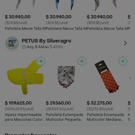
$ 30.940,00
$ 30.940,00
$ 30.940,00
$ 3
(30938/und)
(30938/und)
(30938/und)
(30
Pañoleta Meow Talla M
Pañoleta Meow Talla M
Pañoleta Meow Talla M
Pañ
PETUS By Silveragro
Hoy, 8 AM
$ 4500
•
$ 109.625,00
$ 29.560,00
$ 32.275,00
$ 1
(109623.99/und)
(29559.60/und)
(32272.80/und)
(12
Vipets Impermeable
Pañoleta Estampada
Pañoleta Estampada
Imp
para Mascotas Color
Multicolor Pequeña
Multicolor Mediana
Tall
Amarillo Talla M
Vipets
Vipets