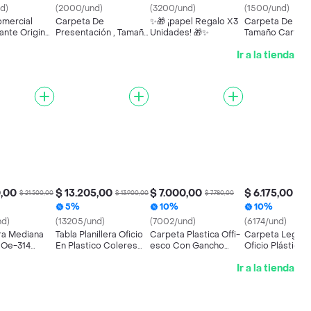
d)
(2000/und)
(3200/und)
(1500/und)
mercial
Carpeta De
✨🎁 ¡papel Regalo X3
Carpeta De Car
ante Original
Presentación , Tamaño
Unidades! 🎁✨
Tamaño Carta, 
Oficio
Gancho Legaja
Ir a la tienda
0,00
$ 13.205,00
$ 7.000,00
$ 6.175,00
$ 21.500,00
$ 13.900,00
$ 7.780,00
$ 6.
5%
10%
10%
nd)
(13205/und)
(7002/und)
(6174/und)
a Mediana
Tabla Planillera Oficio
Carpeta Plastica Offi-
Carpeta Legaja
o Oe-314
En Plastico Coleres
esco Con Gancho
Oficio Plástica 
Surtidos
Azul Y Blanco
Legajadora Oficio
809 Colores Su
Ir a la tienda
Colores Pasteles
Surtidos Oe-809