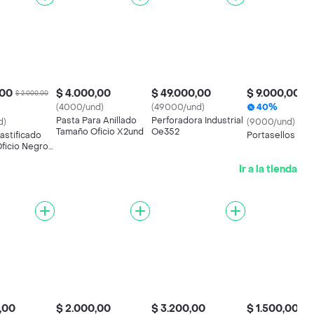
,00
$ 4.000,00
$ 49.000,00
$ 9.000,00
$ 2.000,00
$ 1
(4000/und)
(49000/und)
40%
Pasta Para Anillado
Perforadora Industrial
d)
(9000/und)
Tamaño Oficio X2und
Oe352
astificado
Portasellos
ficio Negro Y
Ir a la tienda
,00
$ 2.000,00
$ 3.200,00
$ 1.500,00