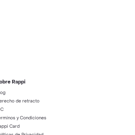
obre Rappi
log
erecho de retracto
IC
érminos y Condiciones
appi Card
olíticas de Privacidad