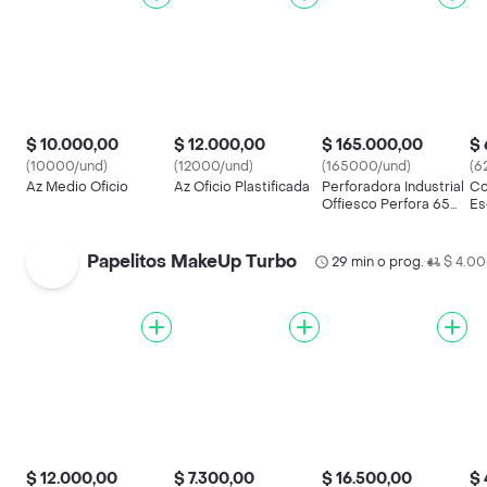
$ 10.000,00
$ 12.000,00
$ 165.000,00
$ 
(10000/und)
(12000/und)
(165000/und)
(6
Az Medio Oficio
Az Oficio Plastificada
Perforadora Industrial
Co
Offiesco Perfora 65
Es
Hojas Oe354
Papelitos MakeUp Turbo
29 min o prog.
$ 4.0
•
$ 12.000,00
$ 7.300,00
$ 16.500,00
$ 