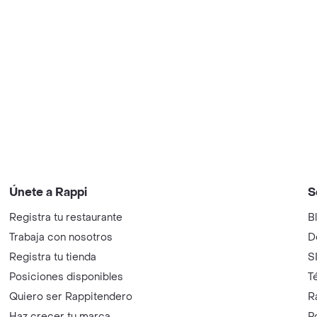
Únete a Rappi
S
Registra tu restaurante
B
Trabaja con nosotros
D
Registra tu tienda
S
Posiciones disponibles
T
Quiero ser Rappitendero
R
Haz crecer tu marca
P