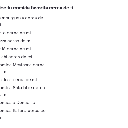
ide tu comida favorita cerca de ti
amburguesa cerca de
i
ollo cerca de mi
izza cerca de mi
afé cerca de mi
ushi cerca de mi
omida Mexicana cerca
e mi
ostres cerca de mi
omida Saludable cerca
e mi
omida a Domicilio
omida Italiana cerca de
i