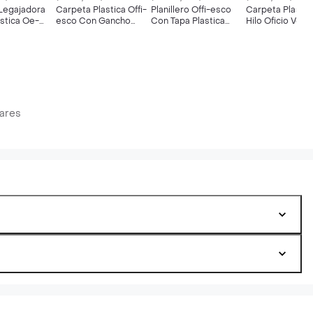
Legajadora
Carpeta Plastica Offi-
Planillero Offi-esco
Carpeta Plastic
ástica Oe-
esco Con Gancho
Con Tapa Plastica
Hilo Oficio Vert
res Surtidos
Legajadora Oficio
Diseño Elegante Oe-
864 Colores Su
Colores Pasteles
836
Surtidos Oe-809
lares