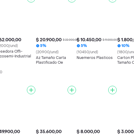
62.000,00
$ 20.900,00
$ 10.450,00
$ 1.800
$ 22.000,00
$ 11.000,00
2000/und)
5%
5%
10%
sedora Offi-
(20900/und)
(10450/und)
(1800/un
cosemi-Industrial
Az Tamaño Carta
Nuemeros Plasticos
Carton Pl
Plastificado Oe
Tamaño O
Rojo
00
49.900,00
$ 35.600,00
$ 8.000,00
$ 3.000