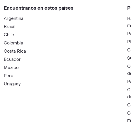
Encuéntranos en estos países
P
Argentina
H
m
Brasil
P
Chile
P
Colombia
C
Costa Rica
S
Ecuador
C
México
d
Perú
P
Uruguay
C
d
C
C
m