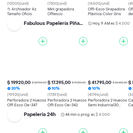
(12000/und)
(7300/und)
(16500/und)
(4
📁 Archivador Az
Mini grapadora
Offi-Esco Grapadora
Of
Tamaño Oficio
Offiesco
Plástica Color Gris
de
Pa
Fabulous Papelería Piñatería.
Hoy, 9 AM
$ 4.000
•
$ 19.920,00
$ 17.395,00
$ 41.795,00
$ 
$ 24.900,00
$ 19.330,00
$ 46.440,00
20%
10%
10%
(19920/und)
(17397/und)
(41796/und)
(5
Perforadora 2 Huecos
Perforadora 2 Huecos
Perforadora 2 Huecos
Ca
Offi Esco Oe-347
Offi Esco Oe-342
Semi Industrial30
Ca
Hojas Offi Esco Oe-
Pa
Papeleria 24h
44 min o prog.
350
$ 4.000
•