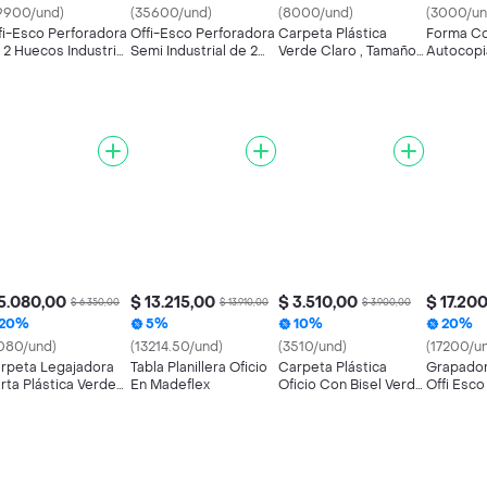
9900/und)
(35600/und)
(8000/und)
(3000/un
fi-Esco Perforadora
Offi-Esco Perforadora
Carpeta Plástica
Forma Co
 2 Huecos Industrial
Semi Industrial de 2
Verde Claro , Tamaño
Autocopi
ra 40 Hojas
Huecos
Oficio
Y Copia
5.080,00
$ 13.215,00
$ 3.510,00
$ 17.20
$ 6.350,00
$ 13.910,00
$ 3.900,00
20%
5%
10%
20%
080/und)
(13214.50/und)
(3510/und)
(17200/u
rpeta Legajadora
Tabla Planillera Oficio
Carpeta Plástica
Grapador
rta Plástica Verde
En Madeflex
Oficio Con Bisel Verde
Offi Esc
ppyer
Oscuro Con Textura
Colores 