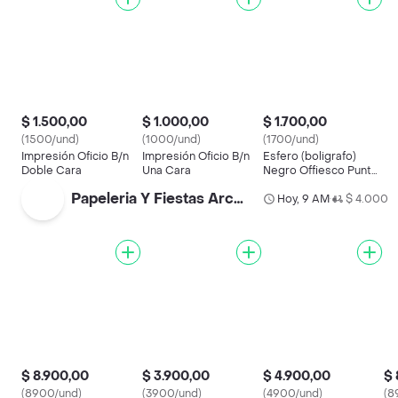
$ 1.500,00
$ 1.000,00
$ 1.700,00
(1500/und)
(1000/und)
(1700/und)
Impresión Oficio B/n
Impresión Oficio B/n
Esfero (boligrafo)
Doble Cara
Una Cara
Negro Offiesco Punta
0.7 Semi Gel
Papeleria Y Fiestas Arcoiris.
Hoy, 9 AM
$ 4.000
•
$ 8.900,00
$ 3.900,00
$ 4.900,00
$ 
(8900/und)
(3900/und)
(4900/und)
(8