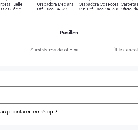
rpeta Fuelle
Grapadora Mediana
Grapadora Cosedora
Carpeta 
astica Oficio
Offi Esco Oe-314
Mini Offi Esco Oe-305
Oficio Pl
lores Pastel
Colores Surtidos
809 Colo
sequio Un
oducto Oe-812
Pasillos
Suministros de oficina
Útiles esco
mas populares en Rappi?