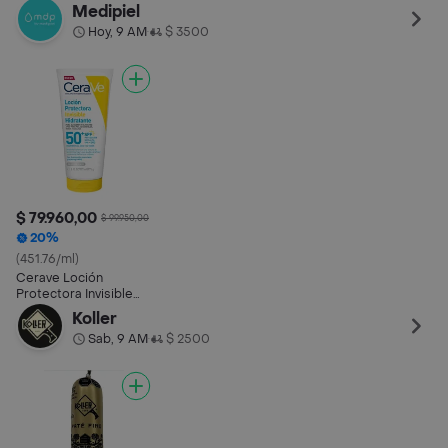
Medipiel
Hoy, 9 AM
$ 3500
•
$ 79.960,00
$ 99.950,00
20%
(451.76/ml)
Cerave Loción
Protectora Invisible
Hidratante 50 + Spf
Koller
177 mL
Sab, 9 AM
$ 2500
•