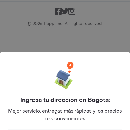
Facebook
Twitter
Instagram
©
2026
Rappi Inc. All rights reserved.
Rappi S.A.S. --- NIT 900.843.898-9 --- Calle 63 # 16A-02
Bogotá D.C. --- notificacionesrappi@rappi.com
Ingresa tu dirección en Bogotá:
Mejor servicio, entregas más rápidas y los precios
más convenientes!