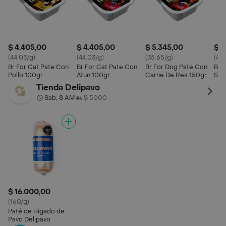
$ 4.405,00
$ 4.405,00
$ 5.345,00
$ 4
(44.03/g)
(44.03/g)
(35.65/g)
(44.
Br For Cat Pate Con
Br For Cat Pate Con
Br For Dog Pate Con
Br 
Pollo 100gr
Atun 100gr
Carne De Res 150gr
Sal
Tienda Delipavo
Sab, 8 AM
$ 5000
•
$ 16.000,00
(160/g)
Paté de Hígado de
Pavo Delipavo