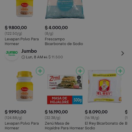
$ 9.800,00
$ 4.000,00
(122.50/g)
(8/g)
Levapan Polvo Para
Frescampo
Hornear
Bicarbonato de Sodio
Jumbo
Lun, 8 AM
$ 11.500
•
$ 9.990,00
$ 16.190,00
$ 8.090,00
$ 3
(124.88/g)
(32.38/g)
(16.18/g)
(164
Levapan Polvo Para
Zenú Masa de
El Rey Bicarbonato de
Bic
Hornear
Hojaldre Para Hornear
Sodio