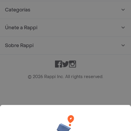
Categorías
Únete a Rappi
Sobre Rappi
Facebook
Twitter
Instagram
©
2026
Rappi Inc. All rights reserved.
Rappi S.A.S. --- NIT 900.843.898-9 --- Calle 63 # 16A-02
Bogotá D.C. --- notificacionesrappi@rappi.com