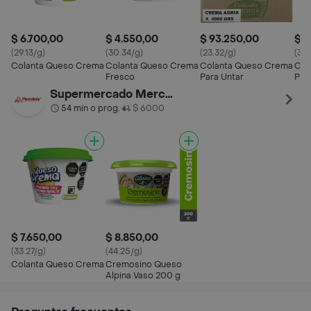
$ 6.700,00
$ 4.550,00
$ 93.250,00
$ 6
(29.13/g)
(30.34/g)
(23.32/g)
(30
Colanta Queso Crema
Colanta Queso Crema
Colanta Queso Crema
Col
Fresco
Para Untar
Pet
Supermercado Mercaboy
54 min o prog.
$ 6000
•
$ 7.650,00
$ 8.850,00
(33.27/g)
(44.25/g)
Colanta Queso Crema
Cremosino Queso
Alpina Vaso 200 g