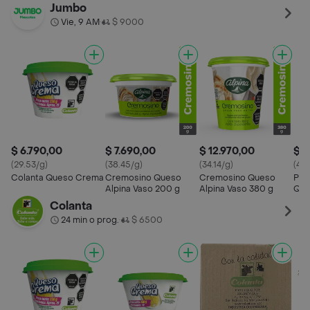
Jumbo
Vie, 9 AM
$ 9000
•
$ 6.790,00
$ 7.690,00
$ 12.970,00
$ 1
(29.53/g)
(38.45/g)
(34.14/g)
(43.
Colanta Queso Crema
Cremosino Queso
Cremosino Queso
Pas
Alpina Vaso 200 g
Alpina Vaso 380 g
Que
Colanta
24 min o prog.
$ 6500
•