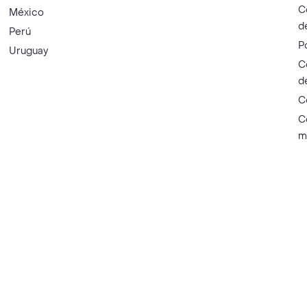
C
México
d
Perú
P
Uruguay
C
d
C
C
m