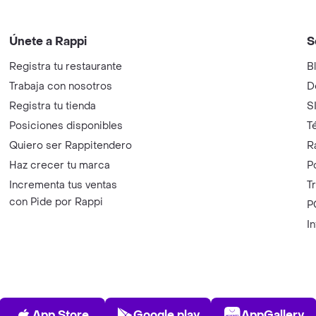
Únete a Rappi
S
Registra tu restaurante
B
Trabaja con nosotros
D
Registra tu tienda
S
Posiciones disponibles
T
Quiero ser Rappitendero
R
Haz crecer tu marca
P
Incrementa tus ventas
T
con Pide por Rappi
P
I
App Store
Play Store
AppGalle
App Store
Google play
AppGallery