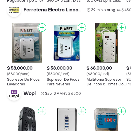
Regulador Tipo Click
540 0-15 Lpm, Diss,
870 0-15 Lpm, Diss,
87
Mc
Ferretería Electro Lincoln
39 min o prog.
$ 45
•
$ 58.000,00
$ 58.000,00
$ 68.000,00
$ 
(58000/und)
(58000/und)
(68000/und)
(5
Supresor De Picos
Supresor De Picos
Multitoma Supresor
SU
Lavadoras
Para Neveras
De Picos 8 Tomas Con
P
Polo A Tierra
R
Wopi
Sab, 8 AM
$ 6500
E
•