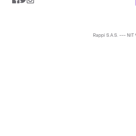
Rappi S.A.S. --- NI