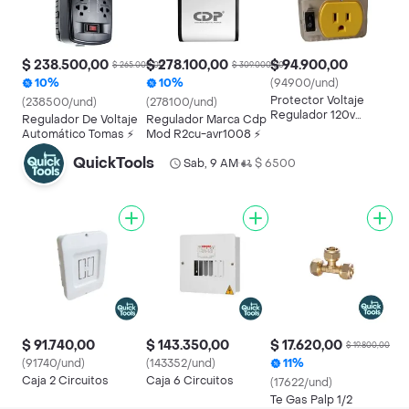
$ 238.500,00
$ 278.100,00
$ 94.900,00
$ 265.000,00
$ 309.000,00
10%
10%
(94900/und)
Protector Voltaje
(238500/und)
(278100/und)
Regulador 120v
Regulador De Voltaje
Regulador Marca Cdp
Protege
Automático Tomas ⚡
Mod R2cu-avr1008 ⚡
Electrodomésticos
Variado
QuickTools
Sab, 9 AM
$ 6500
•
$ 91.740,00
$ 143.350,00
$ 17.620,00
$ 19.800,00
(91740/und)
(143352/und)
11%
Caja 2 Circuitos
Caja 6 Circuitos
(17622/und)
Te Gas Palp 1/2