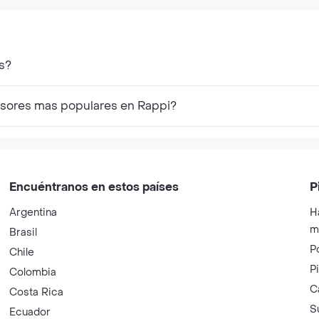
s?
esores mas populares en Rappi?
Encuéntranos en estos países
P
Argentina
H
m
Brasil
P
Chile
P
Colombia
C
Costa Rica
S
Ecuador