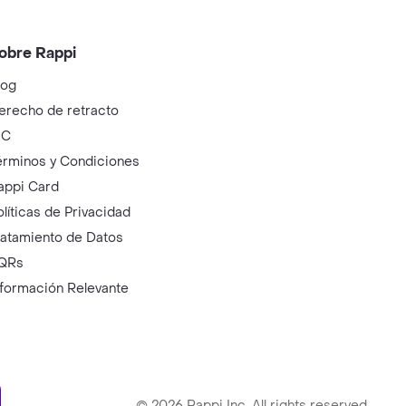
obre Rappi
log
erecho de retracto
IC
érminos y Condiciones
appi Card
olíticas de Privacidad
ratamiento de Datos
QRs
nformación Relevante
ry
©
2026
Rappi Inc. All rights reserved.