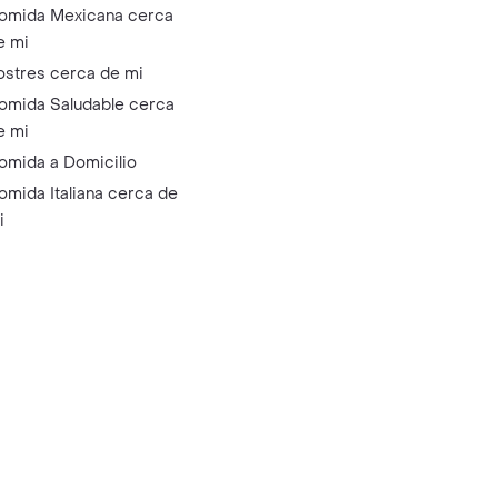
omida Mexicana cerca
e mi
ostres cerca de mi
omida Saludable cerca
e mi
omida a Domicilio
omida Italiana cerca de
i