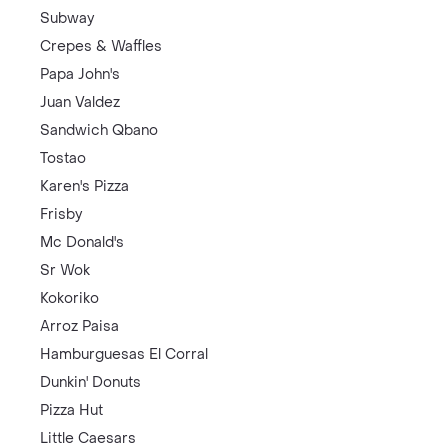
Subway
Crepes & Waffles
Papa John's
Juan Valdez
Sandwich Qbano
Tostao
Karen's Pizza
Frisby
Mc Donald's
Sr Wok
Kokoriko
Arroz Paisa
Hamburguesas El Corral
Dunkin' Donuts
Pizza Hut
Little Caesars