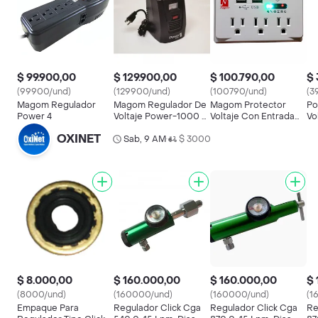
$ 99.900,00
$ 129.900,00
$ 100.790,00
$ 
(99900/und)
(129900/und)
(100790/und)
(3
Magom Regulador
Magom Regulador De
Magom Protector
Po
Power 4
Voltaje Power-1000 /
Voltaje Con Entrada
Vo
400w
Usb
Np
OXINET
Sab, 9 AM
$ 3000
•
$ 8.000,00
$ 160.000,00
$ 160.000,00
$ 
(8000/und)
(160000/und)
(160000/und)
(1
Empaque Para
Regulador Click Cga
Regulador Click Cga
Re