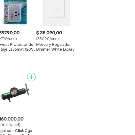
39.790,00
$ 35.090,00
9790/und)
(35090/und)
west Protector de
Mercury Regulador
ltaje Lavomat 120V
Dimmer White Luxury
rlav-7258
160.000,00
60000/und)
gulador Click Cga