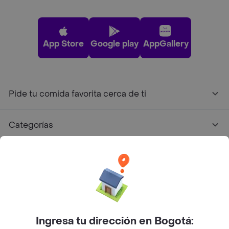
App Store
Google play
AppGallery
Pide tu comida favorita cerca de ti
Categorías
Únete a Rappi
Sobre Rappi
Facebook
Twitter
Instagram
Ingresa tu dirección en Bogotá: