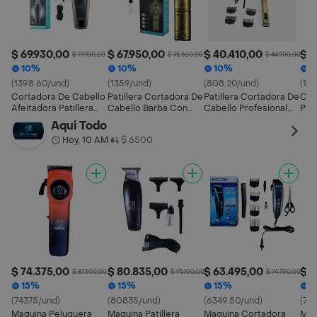
$ 69.930,00
$ 67.950,00
$ 40.410,00
$ 5
$ 77.700,00
$ 75.500,00
$ 44.900,00
10%
10%
10%
1
(1398.60/und)
(1359/und)
(808.20/und)
(111
Cortadora De Cabello
Patillera Cortadora De
Patillera Cortadora De
Cor
Afeitadora Patillera
Cabello Barba Con
Cabello Profesional
Pro
Led Profesional Vgr-
Accesorios Vgr V-085
Inalámbrica
Ina
Aqui Todo
070
Recargable Trimmer
Hoy, 10 AM
$ 6500
•
Dorada T9
$ 74.375,00
$ 80.835,00
$ 63.495,00
$ 7
$ 87.500,00
$ 95.100,00
$ 74.700,00
15%
15%
15%
1
(74375/und)
(80835/und)
(6349.50/und)
(74
Maquina Peluquera
Maquina Patillera
Maquina Cortadora
Maq