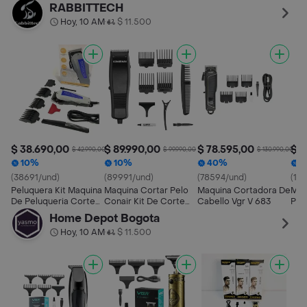
Pro Trimmer Corefx
Series Azul
Azu
RABBITTECH
Gris
Hoy, 10 AM
$ 11.500
•
$ 38.690,00
$ 89.990,00
$ 78.595,00
$ 1
$ 42.990,00
$ 99.990,00
$ 130.990,00
10%
10%
40%
1
(38691/und)
(89991/und)
(78594/und)
(10
Peluquera Kit Maquina
Maquina Cortar Pelo
Maquina Cortadora De
Máq
De Peluqueria Corte
Conair Kit De Corte
Cabello Vgr V 683
Pel
De Cabello
De Cabello Para
Ng1
Home Depot Bogota
Profesional
Hombre
Cab
Hoy, 10 AM
$ 11.500
•