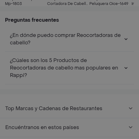
Mp-1803
Cortadora De Cabello
Peluquera Oice-1649
Ina
Profesional Nanotec
Cp-629
Preguntas frecuentes
¿En dónde puedo comprar Reocortadoras de
cabello?
¿Cúales son los 5 Productos de
Reocortadoras de cabello mas populares en
Rappi?
Top Marcas y Cadenas de Restaurantes
Encuéntranos en estos países