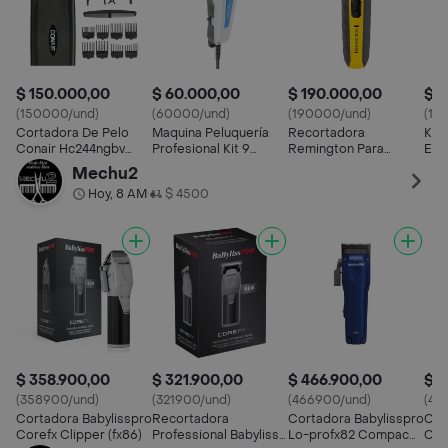
$ 150.000,00
$ 60.000,00
$ 190.000,00
$ 1
(150000/und)
(60000/und)
(190000/und)
(10
Cortadora De Pelo
Maquina Peluquería
Recortadora
Kit
Conair Hc244ngbv
Profesional Kit 9
Remington Para
Elé
Celeste Y Plata
Piezas Corte De
Barba, Bigote, Naríz Y
Cut
Mechu2
Cabello
Oídos
Hoy, 8 AM
$ 4500
•
$ 358.900,00
$ 321.900,00
$ 466.900,00
$ 4
(358900/und)
(321900/und)
(466900/und)
(41
Cortadora Babylisspro
Recortadora
Cortadora Babylisspro
Cor
Corefx Clipper (fx86)
Professional Babyliss
Lo-profx82 Compac
Com