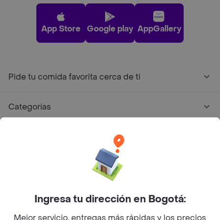
App Store
Google play
AppGallery
Pide tu comida favorita cerca de ti
Categorías
Únete a Rappi
Sobre Rappi
Facebook
Twitter
Instagram
Ingresa tu dirección en Bogotá:
Mejor servicio, entregas más rápidas y los precios
©
2026
Rappi Inc. All rights reserved.