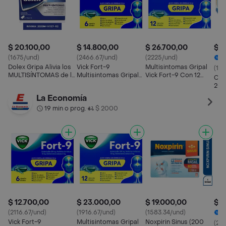
$ 20.100,00
$ 14.800,00
$ 26.700,00
$ 1
(1675/und)
(2466.67/und)
(2225/und)
2
Dolex Gripa Alivia los
Vick Fort-9
Multisintomas Gripal
(14
MULTISÍNTOMAS de la
Multisintomas Gripal
Vick Fort-9 Con 12
Con
Gripa X 12 tabs
(500 mg/10 mg/2 mg)
Cápsulas
200
La Economía
19 min o prog.
$ 2000
•
$ 12.700,00
$ 23.000,00
$ 19.000,00
$ 1
(2116.67/und)
(1916.67/und)
(1583.34/und)
1
Vick Fort-9
Multisintomas Gripal
Noxpirin Sinus (200
(27