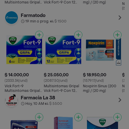
Multisintomas Gripal
Vick Fort-9 Con 12
mg) / (20 mg)
Nor
(500 mg/10 mg/2 mg)
Cápsulas
(50
mg)
Farmatodo
19 min o prog.
$ 1500
•
$ 14.000,00
$ 25.050,00
$ 18.950,00
$ 1
(2333.34/und)
(2087.50/und)
(1579.17/und)
(324
Vick Fort-9
Multisintomas Gripal
Noxpirin Sinus (200
Nor
Multisintomas Gripal
Vick Fort-9 Con 12
mg) / (20 mg)
(50
(500 mg/10 mg/2 mg)
Cápsulas
mg)
Farmacia La 38
Hoy, 10 AM
$ 5500
•