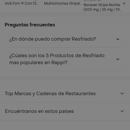
Vick Fort-9 Con 12
Multisintomas Gripal
mg 
Noraver Gripa Noche
Cápsulas
(500 mg/10 mg/2 mg)
(500 mg / 25 mg / 10
mg)
Preguntas frecuentes
¿En dónde puedo comprar Resfriado?
¿Cúales son los 5 Productos de Resfriado
mas populares en Rappi?
Top Marcas y Cadenas de Restaurantes
Encuéntranos en estos países