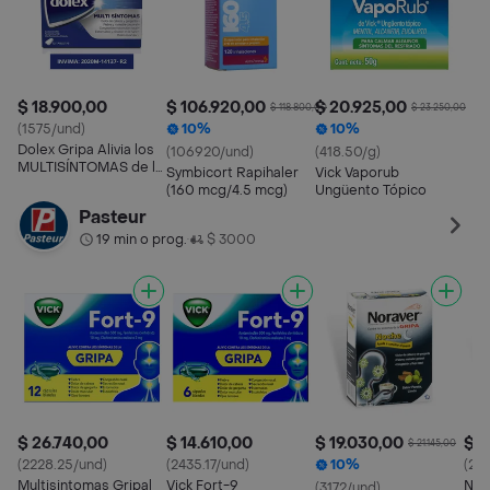
$ 18.900,00
$ 106.920,00
$ 20.925,00
$ 118.800,00
$ 23.250,00
(1575/und)
10%
10%
Dolex Gripa Alivia los
(106920/und)
(418.50/g)
MULTISÍNTOMAS de la
Symbicort Rapihaler
Vick Vaporub
Gripa X 12 tabs
(160 mcg/4.5 mcg)
Ungüento Tópico
Pasteur
19 min o prog.
$ 3000
•
$ 26.740,00
$ 14.610,00
$ 19.030,00
$ 1
$ 21.145,00
(2228.25/und)
(2435.17/und)
10%
(214
Multisintomas Gripal
Vick Fort-9
Nor
(3172/und)