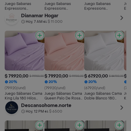
Juego Sabanas
Juego Sabanas
Juego Sabanas
Jue
Expressions
Expressions
Expressions
Exp
Geometric 150h
Geometric 150h King
Geometric 150h King
Geo
Dianamar Hogar
Sencillo Taupe 100%
Verde 100% Algodon
Gris 100% Algodon
Sen
Hoy, 7 AM
$ 11.000
•
Algodon
Alg
$ 79.920,00
$ 79.920,00
$ 67.920,00
$ 7
$ 99.900,00
$ 99.900,00
$ 84.900,00
20%
20%
20%
2
(79920/und)
(79920/und)
(67920/und)
(79
Juego Sábanas Cama
Juego Sábanas Cama
Juego Sábanas Cama
Jue
King Lila 180 Hilos
Queen Palo De Rosa
Doble Blanco 180
Kin
Premium
180 Hilos Premium
Hilos Premium
Hil
Descansohome.norte
Hoy, 12 PM
$ 6500
•