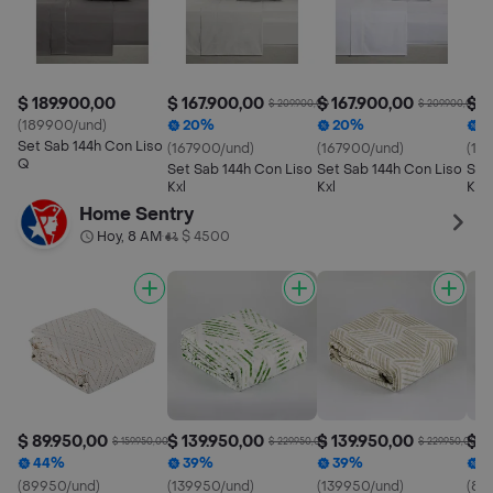
$ 189.900,00
$ 167.900,00
$ 167.900,00
$ 1
$ 209.900,00
$ 209.900,00
(189900/und)
20%
20%
2
Set Sab 144h Con Liso
(167900/und)
(167900/und)
(16
Q
Set Sab 144h Con Liso
Set Sab 144h Con Liso
Set
Kxl
Kxl
Kxl
Home Sentry
Hoy, 8 AM
$ 4500
•
$ 89.950,00
$ 139.950,00
$ 139.950,00
$ 8
$ 159.950,00
$ 229.950,00
$ 229.950,00
44%
39%
39%
4
(89950/und)
(139950/und)
(139950/und)
(89