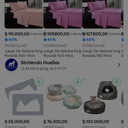
$ 90.000,00
$ 109.800,00
$ 127.800,00
$ 3
$ 150.000,00
$ 183.000,00
$ 213.000,00
40%
40%
40%
4
(90000/und)
(109800/und)
(127800/und)
(37
Juego De Sabana King
Juego De Sabana King
Juego De Sabana King
Cub
Rosada 400 Hilos
Rosada 100 Hilos
Rosada 180 Hilos
Sua
Sintiendo Huellas
24 min o prog.
$ 4000
•
$ 55.000,00
$ 76.300,00
$ 130.000,00
$ 3
(55000/und)
(76300/und)
(130000/und)
(30