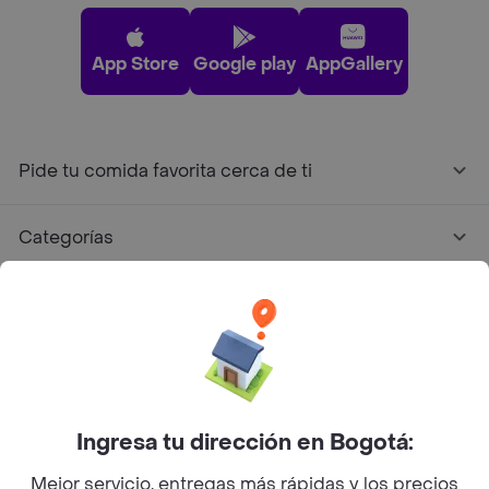
App Store
Google play
AppGallery
Pide tu comida favorita cerca de ti
Categorías
Únete a Rappi
Sobre Rappi
Facebook
Twitter
Instagram
Ingresa tu dirección en Bogotá:
Mejor servicio, entregas más rápidas y los precios
©
2026
Rappi Inc. All rights reserved.