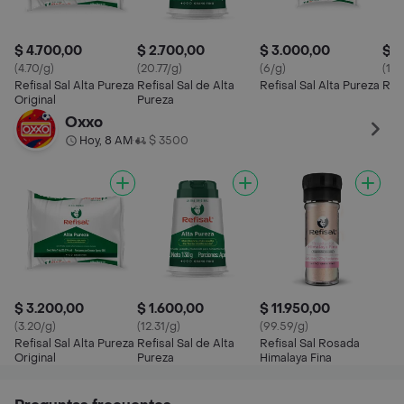
$ 4.700,00
$ 2.700,00
$ 3.000,00
$ 7
(4.70/g)
(20.77/g)
(6/g)
(14.
Refisal Sal Alta Pureza
Refisal Sal de Alta
Refisal Sal Alta Pureza
Refi
Original
Pureza
Oxxo
Hoy, 8 AM
$ 3500
•
$ 3.200,00
$ 1.600,00
$ 11.950,00
(3.20/g)
(12.31/g)
(99.59/g)
Refisal Sal Alta Pureza
Refisal Sal de Alta
Refisal Sal Rosada
Original
Pureza
Himalaya Fina