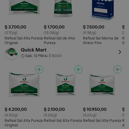
$ 3.700,00
$ 1.700,00
$ 7.500,00
$ 2
(3.70/g)
(13.08/g)
(9.38/g)
(22.
Refisal Sal Alta Pureza
Refisal Sal de Alta
Refisal Sal Marina de
Refi
Original
Pureza
Grano Fino
Gra
Quick Mart
Sab, 12 PM
$ 8000
•
$ 4.200,00
$ 2.100,00
$ 10.950,00
$ 9
(4.20/g)
(4.20/g)
(3.65/g)
(94
Refisal Sal Alta Pureza
Refisal Sal Alta Pureza
Refisal Sal Alta Pureza
Refi
Original
de 