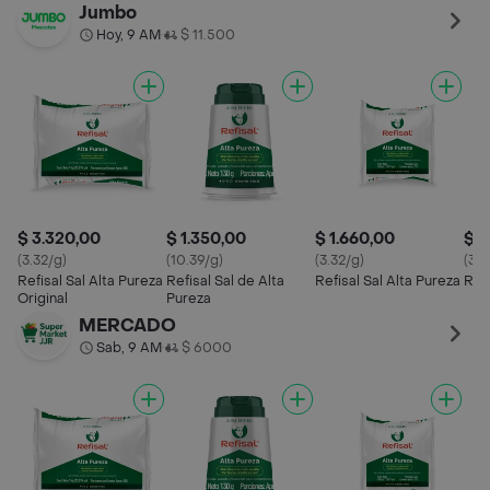
Jumbo
Hoy, 9 AM
$ 11.500
•
$ 3.320,00
$ 1.350,00
$ 1.660,00
$ 9
(3.32/g)
(10.39/g)
(3.32/g)
(3.3
Refisal Sal Alta Pureza
Refisal Sal de Alta
Refisal Sal Alta Pureza
Refi
Original
Pureza
MERCADO
Sab, 9 AM
$ 6000
•