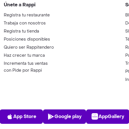
Únete a Rappi
S
Registra tu restaurante
B
Trabaja con nosotros
D
Registra tu tienda
S
Posiciones disponibles
T
Quiero ser Rappitendero
R
Haz crecer tu marca
P
Incrementa tus ventas
T
con Pide por Rappi
P
I
App Store
Play Store
AppGalle
App Store
Google play
AppGallery