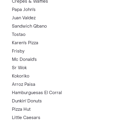
Crepes & Waffles
Papa John's
Juan Valdez
Sandwich Qbano
Tostao
Karen's Pizza
Frisby
Mc Donald's
Sr Wok
Kokoriko
Arroz Paisa
Hamburguesas El Corral
Dunkin' Donuts
Pizza Hut
Little Caesars