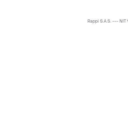
Rappi S.A.S. --- NI