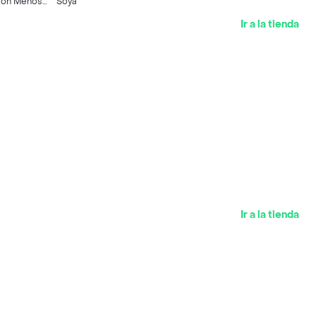
 Con Menos
Soya
Ir a la tienda
Ir a la tienda