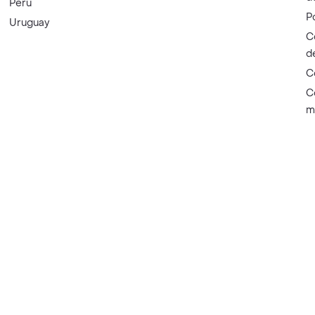
Perú
P
Uruguay
C
d
C
C
m