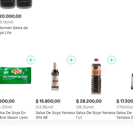
20.000,00
35.14/ml)
kkoman Salsa de
ya Lite
 200,00
$ 15.800,00
$ 28.200,00
$ 17.30
6.37/ml)
(53.38/ml)
(28.20/ml)
(17300/u
lsa De Soya En
Salsa De Soya Yamasa
Salsa De Soya Yamasa
Salsa De
bre Seasir Less
296 Ml
1 Lt
Yamasa 