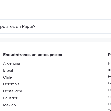
opulares en Rappi?
Encuéntranos en estos países
P
Argentina
H
m
Brasil
P
Chile
P
Colombia
C
Costa Rica
S
Ecuador
C
México
d