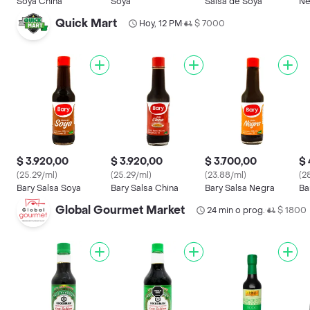
Soya China
Soya
Salsa de Soya
Ne
Quick Mart
Hoy, 12 PM
$ 7000
•
$ 3.920,00
$ 3.920,00
$ 3.700,00
$ 
(25.29/ml)
(25.29/ml)
(23.88/ml)
(2
Bary Salsa Soya
Bary Salsa China
Bary Salsa Negra
Ba
Global Gourmet Market
24 min o prog.
$ 1800
•