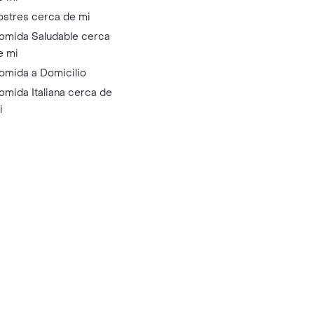
ostres cerca de mi
omida Saludable cerca
e mi
omida a Domicilio
omida Italiana cerca de
i