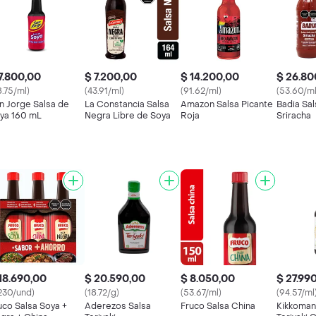
7.800,00
$ 7.200,00
$ 14.200,00
$ 26.80
8.75/ml)
(43.91/ml)
(91.62/ml)
(53.60/ml
n Jorge Salsa de
La Constancia Salsa
Amazon Salsa Picante
Badia Sal
ya 160 mL
Negra Libre de Soya
Roja
Sriracha
18.690,00
$ 20.590,00
$ 8.050,00
$ 27.99
230/und)
(18.72/g)
(53.67/ml)
(94.57/ml
uco Salsa Soya +
Aderezos Salsa
Fruco Salsa China
Kikkoman