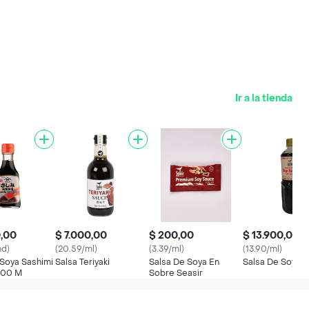
Ir a la tienda
0,00
$ 7.000,00
$ 200,00
$ 13.900,00
nd)
(20.59/ml)
(3.39/ml)
(13.90/ml)
 Soya Sashimi
Salsa Teriyaki
Salsa De Soya En
Salsa De Soya Se
200 M
Sobre Seasir