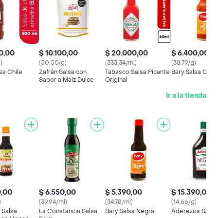
0,00
$ 10.100,00
$ 20.000,00
$ 6.400,00
)
(50.50/g)
(333.34/ml)
(38.79/g)
sa Chile
Zafrán Salsa con
Tabasco Salsa Picante
Bary Salsa Con A
Sabor a Maíz Dulce
Original
Ir a la tienda
0,00
$ 6.550,00
$ 5.390,00
$ 15.390,00
)
(39.94/ml)
(34.78/ml)
(14.66/g)
 Salsa
La Constancia Salsa
Bary Salsa Negra
Aderezos Salsa