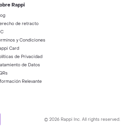
obre Rappi
log
erecho de retracto
IC
érminos y Condiciones
appi Card
olíticas de Privacidad
ratamiento de Datos
QRs
nformación Relevante
ry
©
2026
Rappi Inc. All rights reserved.