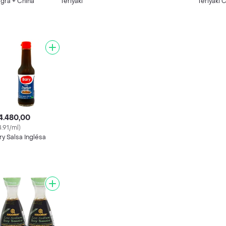
gra + China
Teriyaki
Teriyaki
Sodio
4.480,00
8.91/ml)
ry Salsa Inglésa