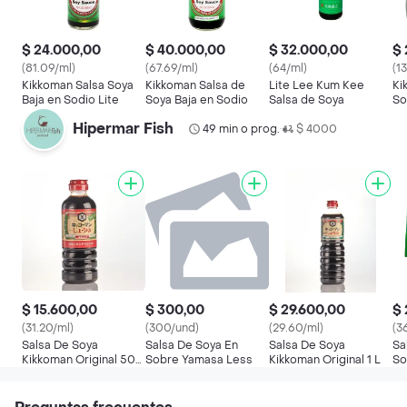
$ 24.000,00
$ 40.000,00
$ 32.000,00
$ 
(81.09/ml)
(67.69/ml)
(64/ml)
(1
Kikkoman Salsa Soya
Kikkoman Salsa de
Lite Lee Kum Kee
Ki
Baja en Sodio Lite
Soya Baja en Sodio
Salsa de Soya
So
Hipermar Fish
49 min o prog.
$ 4000
•
$ 15.600,00
$ 300,00
$ 29.600,00
$
(31.20/ml)
(300/und)
(29.60/ml)
(3
Salsa De Soya
Salsa De Soya En
Salsa De Soya
Sa
Kikkoman Original 500
Sobre Yamasa Less
Kikkoman Original 1 L
So
Ml