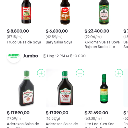
$ 8.800,00
$ 6.600,00
$ 23.400,00
$ 
(57.15/ml)
(42.59/ml)
(79.06/ml)
(4
Fruco Salsa de Soya
Bary Salsa Soya
Kikkoman Salsa Soya
Sa
Baja en Sodio Lite
So
Jumbo
Hoy, 12 PM
$ 10.000
•
$ 17.590,00
$ 17.390,00
$ 31.690,00
$ 
(17.59/ml)
(16.57/g)
(63.38/ml)
(6
Aderezos Salsa de
Aderezos Salsa de
Lite Lee Kum Kee
Fr