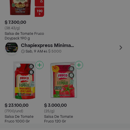
$ 7.300,00
(38.43/g)
Salsa de Tomate Fruco
Doypack 190 g
Chapiexpress Minimarket
Sab, 9 AM
$ 5000
•
$ 23.100,00
$ 3.000,00
(7700/und)
(25/g)
Salsa De Tomate
Salsa De Tomate
Fruco 1000 Gr
Fruco 120 Gr