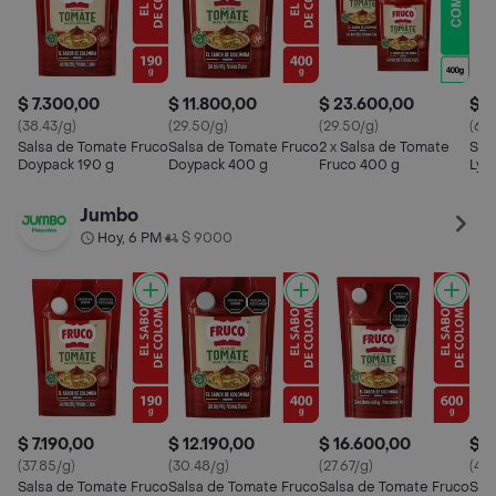
$ 7.300,00
$ 11.800,00
$ 23.600,00
$ 2
(38.43/g)
(29.50/g)
(29.50/g)
(63.
Salsa de Tomate Fruco
Salsa de Tomate Fruco
2 x Salsa de Tomate
Sal
Doypack 190 g
Doypack 400 g
Fruco 400 g
Lyt
Jumbo
Hoy, 6 PM
$ 9000
•
$ 7.190,00
$ 12.190,00
$ 16.600,00
$ 1
(37.85/g)
(30.48/g)
(27.67/g)
(41.
Salsa de Tomate Fruco
Salsa de Tomate Fruco
Salsa de Tomate Fruco
Sal