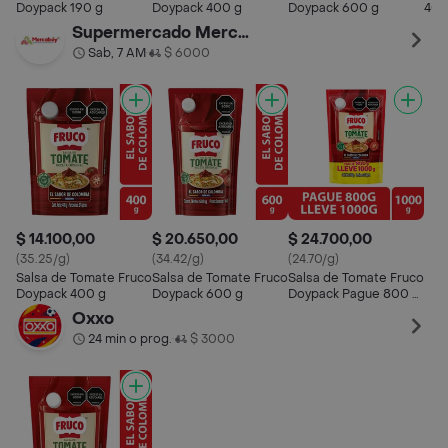
Doypack 190 g
Doypack 400 g
Doypack 600 g
40
Supermercado Mercaboy
Sab, 7 AM
$ 6000
•
$ 14.100,00
$ 20.650,00
$ 24.700,00
(35.25/g)
(34.42/g)
(24.70/g)
Salsa de Tomate Fruco
Salsa de Tomate Fruco
Salsa de Tomate Fruco
Doypack 400 g
Doypack 600 g
Doypack Pague 800 g
Lleve 1000 g
Oxxo
24 min o prog.
$ 3000
•