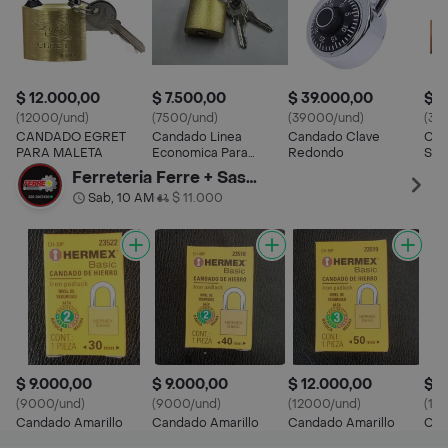
$ 12.000,00
$ 7.500,00
$ 39.000,00
$ 3
(12000/und)
(7500/und)
(39000/und)
(35
CANDADO EGRET
Candado Linea
Candado Clave
CAN
PARA MALETA
Economica Para
Redondo
SEG
Maleta Y Locker
MAL
Ferreteria Ferre + Sas Fontibon
LO
Sab, 10 AM
$ 11.000
•
$ 9.000,00
$ 9.000,00
$ 12.000,00
$ 1
(9000/und)
(9000/und)
(12000/und)
(10
Candado Amarillo
Candado Amarillo
Candado Amarillo
Can