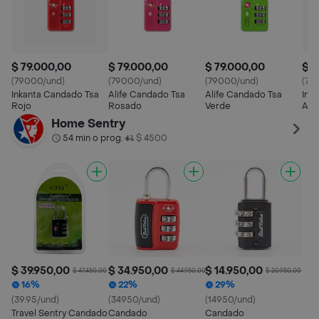
$ 79.000,00
$ 79.000,00
$ 79.000,00
$ 7
(79000/und)
(79000/und)
(79000/und)
(79
Inkanta Candado Tsa
Alife Candado Tsa
Alife Candado Tsa
Ink
Rojo
Rosado
Verde
Azu
Home Sentry
54 min o prog.
$ 4500
•
$ 39.950,00
$ 34.950,00
$ 14.950,00
$ 47.450,00
$ 44.950,00
$ 20.950,00
16%
22%
29%
(39.95/und)
(34950/und)
(14950/und)
Travel Sentry Candado
Candado
Candado