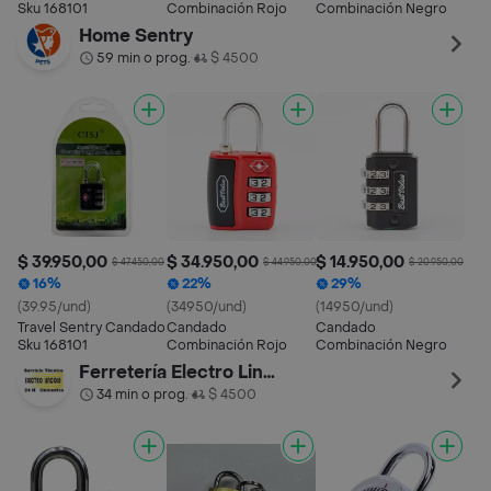
Sku 168101
Combinación Rojo
Combinación Negro
Home Sentry
59 min o prog.
$ 4500
•
$ 39.950,00
$ 34.950,00
$ 14.950,00
$ 47.450,00
$ 44.950,00
$ 20.950,00
16%
22%
29%
(39.95/und)
(34950/und)
(14950/und)
Travel Sentry Candado
Candado
Candado
Sku 168101
Combinación Rojo
Combinación Negro
Ferretería Electro Lincoln
34 min o prog.
$ 4500
•