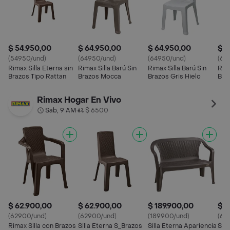
$ 54.950,00
$ 64.950,00
$ 64.950,00
$ 6
(54950/und)
(64950/und)
(64950/und)
(64
Rimax Silla Eterna sin
Rimax Silla Barú Sin
Rimax Silla Barú Sin
Rima
Brazos Tipo Rattan
Brazos Mocca
Brazos Gris Hielo
Bra
Rimax Hogar En Vivo
Sab, 9 AM
$ 6500
•
$ 62.900,00
$ 62.900,00
$ 189.900,00
$ 6
(62900/und)
(62900/und)
(189900/und)
(62
Rimax Silla con Brazos
Silla Eterna S_Brazos
Silla Eterna Apariencia
Sil