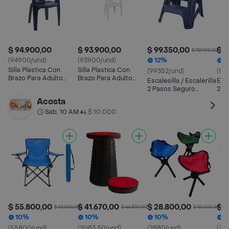
$ 94.900,00
$ 93.900,00
$ 99.350,00
$ 9
$ 112.900,00
(94900/und)
(93900/und)
12%
1
Silla Plastica Con
Silla Plastica Con
(99352/und)
(99
Brazo Para Adulto
Brazo Para Adulto
Escalesilla / Escalerilla
Esca
Ligera Apilable
Ligera Apilable Blanca
2 Pasos Seguro
2 P
Vanyplas
Resistente Pro Rimax
Res
Acosta
Sab, 10 AM
$ 10.000
•
$ 55.800,00
$ 41.670,00
$ 28.800,00
$ 3
$ 62.000,00
$ 46.300,00
$ 32.000,00
10%
10%
10%
1
(55800/und)
(2083.50/und)
(2880/und)
(31