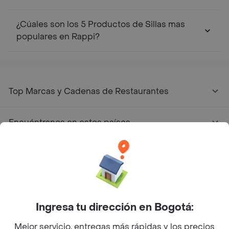
App Store
Google play
AppGallery
Pide tu comida favorita cerca de ti
Categorías
Únete a Rappi
Sobre Rappi
Facebook
Twitter
Instagram
Ingresa tu dirección en Bogotá:
Mejor servicio, entregas más rápidas y los precios
©
2026
Rappi Inc. All rights reserved.