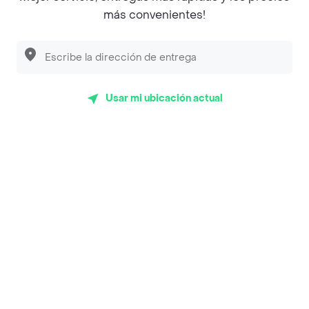
más convenientes!
Rappi S.A.S. --- NIT 900.843.898-9 --- Calle 63 # 16A-02
Bogotá D.C. --- notificacionesrappi@rappi.com
Usar mi ubicación actual