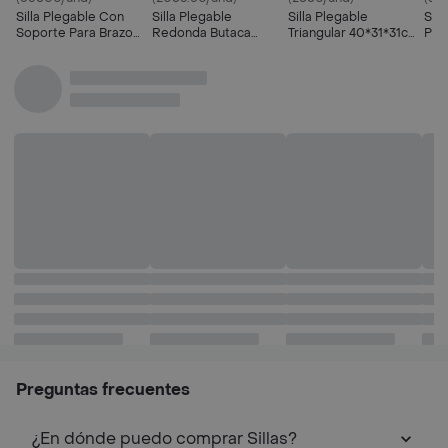
Silla Plegable Con
Silla Plegable
Silla Plegable
Sill
Soporte Para Brazo
Redonda Butaca
Triangular 40*31*31cm
Ple
Camping Exterior
Retráctil Resiste 130
Negra
Playa Colores
Kg
Surtidos
Preguntas frecuentes
¿En dónde puedo comprar Sillas?
¿Cúales son los 5 Productos de Sillas mas
populares en Rappi?
Top Marcas y Cadenas de Restaurantes
Encuéntranos en estos países