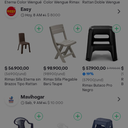
Eterna Color Wengué
Color Wengue Rimax
Rattan Doble Wengue
Easy
Hoy, 8 AM
$ 8000
•
$ 56.900,00
$ 98.900,00
$ 57.900,00
$ 9
$ 71.900,00
(56900/und)
(98900/und)
19%
(98
Rimax Silla Eterna sin
Rimax Silla Plegable
Rima
(57900/und)
Brazos Tipo Rattan
Barú Taupe
Barú
Rimax Butaco Pro
Negro
Mavihogar
Sab, 9 AM
$ 10.000
•