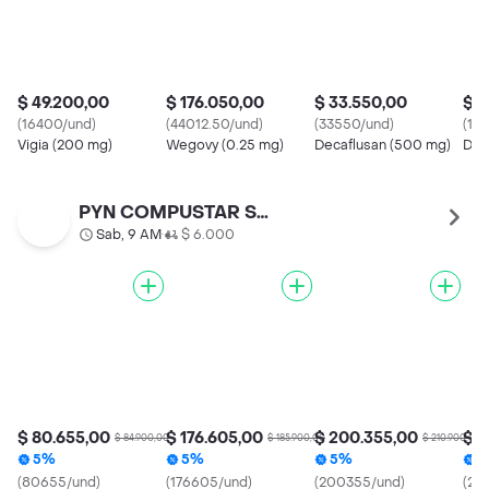
$ 49.200,00
$ 176.050,00
$ 33.550,00
$ 4
(16400/und)
(44012.50/und)
(33550/und)
(153
Vigia (200 mg)
Wegovy (0.25 mg)
Decaflusan (500 mg)
Dre
PYN COMPUSTAR SAS
Sab, 9 AM
$ 6.000
•
$ 80.655,00
$ 176.605,00
$ 200.355,00
$ 2
$ 84.900,00
$ 185.900,00
$ 210.900,00
5%
5%
5%
(80655/und)
(176605/und)
(200355/und)
(25