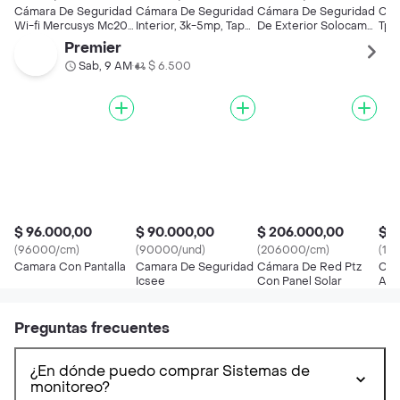
Cámara De Seguridad
Cámara De Seguridad
Cámara De Seguridad
Cám
Wi-fi Mercusys Mc200
Interior, 3k-5mp, Tapo,
De Exterior Solocam
Tp-l
Full Hd Rotatoria V
Inteligente 360 Blanco
C210 Eufy Color
Col
Premier
Blanco
Sab, 9 AM
$ 6.500
•
$ 96.000,00
$ 90.000,00
$ 206.000,00
$ 1
(96000/cm)
(90000/und)
(206000/cm)
(10
Camara Con Pantalla
Camara De Seguridad
Cámara De Red Ptz
Cam
Icsee
Con Panel Solar
Ant
Clo
Preguntas frecuentes
¿En dónde puedo comprar Sistemas de
monitoreo?