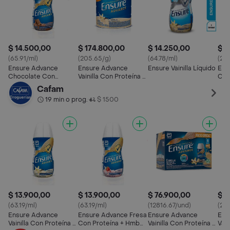
$ 14.500,00
$ 174.800,00
$ 14.250,00
$ 1
(65.91/ml)
(205.65/g)
(64.78/ml)
(20
Ensure Advance
Ensure Advance
Ensure Vainilla Líquido
Ens
Chocolate Con
Vainilla Con Proteína +
Con
Proteína + Hmb
Hmb Polvo
Pol
Cafam
Líquido
19 min o prog.
$ 1500
•
$ 13.900,00
$ 13.900,00
$ 76.900,00
$ 8
(63.19/ml)
(63.19/ml)
(12816.67/und)
(210
Ensure Advance
Ensure Advance Fresa
Ensure Advance
Ens
Vainilla Con Proteína +
Con Proteína + Hmb
Vainilla Con Proteína +
Vain