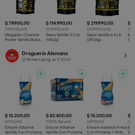
$ 79.900,00
$ 114.990,00
$ 219.990,00
$ 6
(79900/und)
(114990/und)
(219990/und)
(69
Megaplex Creatine
Gainz Vainilla 3.2 Lb
Gainz Vainilla 6.4 Lb
Meg
Power Vainilla Bolsa
(1452g)
(2906g)
1,6 
Dorada (908g)
Droguería Alemana
19 min o prog.
$ 2000
•
$ 15.200,00
$ 82.400,00
$ 15.200,00
$ 8
(69.10/ml)
(13733.34/und)
(69.10/ml)
(215
Ensure Advance
Ensure Advance
Ensure Advance Fresa
Ens
Vainilla Con Proteína +
Vainilla Con Proteína +
Con Proteína + Hmb
Vain