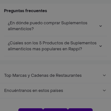
Hmb Líquido
Hmb Líquido Caja x 6
Líquido
Hmb
Und
Preguntas frecuentes
¿En dónde puedo comprar Suplementos
alimenticios?
¿Cúales son los 5 Productos de Suplementos
alimenticios mas populares en Rappi?
Top Marcas y Cadenas de Restaurantes
Encuéntranos en estos países