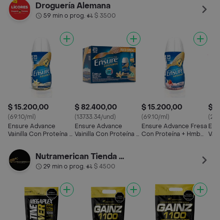
Hmb Líquido
Líquido
Hmb Líquido Caja x 6
Hmb
Droguería Alemana
Und
59 min o prog.
$ 3500
•
$ 15.200,00
$ 82.400,00
$ 15.200,00
$ 1
(69.10/ml)
(13733.34/und)
(69.10/ml)
(20
Ensure Advance
Ensure Advance
Ensure Advance Fresa
Ens
Vainilla Con Proteína +
Vainilla Con Proteína +
Con Proteína + Hmb
Vain
Hmb Líquido
Hmb Líquido Caja x 6
Líquido
Hmb
Und
Nutramerican Tienda Oficial Bogotá Norte
29 min o prog.
$ 4500
•