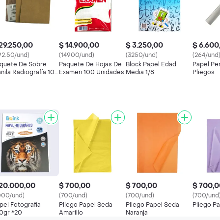
29.250,00
$ 14.900,00
$ 3.250,00
$ 6.600
92.50/und)
(14900/und)
(3250/und)
(264/und
quete De Sobre
Paquete De Hojas De
Block Papel Edad
Papel Pe
nila Radiografía 100
Examen 100 Unidades
Media 1/8
Pliegos
idades
20.000,00
$ 700,00
$ 700,00
$ 700,0
000/und)
(700/und)
(700/und)
(700/und
pel Fotografía
Pliego Papel Seda
Pliego Papel Seda
Pliego Pa
0gr *20
Amarillo
Naranja