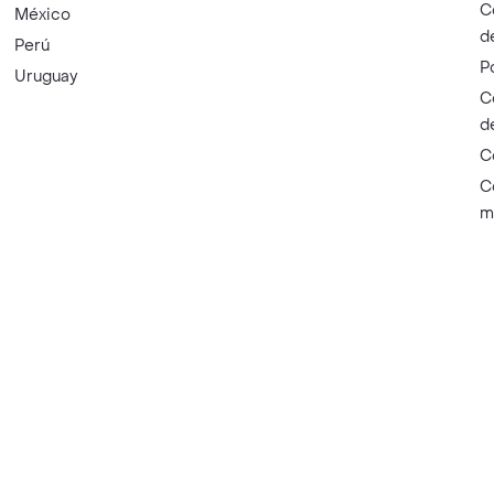
C
México
d
Perú
P
Uruguay
C
d
C
C
m