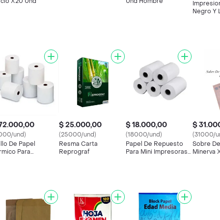
icio X20 Und
Und Hombre
Impresio
Negro Y 
Cm, 75gr 
Con 2 Ho
Antelació
72.000,00
$ 25.000,00
$ 18.000,00
$ 31.00
000/und)
(25000/und)
(18000/und)
(31000/u
llo De Papel
Resma Carta
Papel De Repuesto
Sobre De
rmico Para
Reprograf
Para Mini Impresoras
Minerva 
presora Térmica De
Térmicas 5 Rollos
mm X 60 Mt
quete 8 Unidades