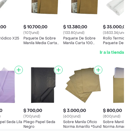
,00
$ 10.700,00
$ 13.380,00
$ 35.000,00
)
(107/und)
(133.80/und)
(5833.34/und)
riódico X25
Paquete De Sobre
Paquete De Sobre
Rollo Termico 
Manila Media Carta
Manila Carta 100
Paquete De 6
100 Unidades
Unidades
Unidades
Ir a la tienda
0
$ 700,00
$ 3.000,00
$ 800,00
)
(700/und)
(600/und)
(800/und)
pel Seda Lila
Pliego Papel Seda
Sobre Manila Oficio
Sobre Manila Of
Negro
Norma Amarillo *5und
Norma Amarillo