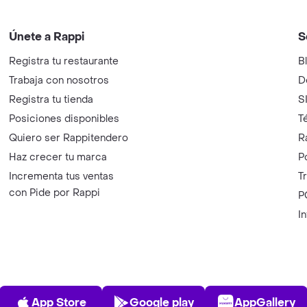
Únete a Rappi
S
Registra tu restaurante
B
Trabaja con nosotros
D
Registra tu tienda
S
Posiciones disponibles
T
Quiero ser Rappitendero
R
Haz crecer tu marca
P
Incrementa tus ventas
T
con Pide por Rappi
P
I
App Store
Play Store
AppGalle
App Store
Google play
AppGallery