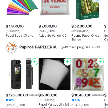
$ 1.500,00
$ 7.000,00
$ 32.000,00
$ 
(500/und)
(3500/und)
(32000/und)
(7
Papel Seda X3 Und
Aviso Se Vende X 2
Resma Papel Oficio
So
Blanco
Ca
Papiros PAPELERÍA
49 min o prog.
$ 4000
•
$ 123.500,00
$ 5.000,00
$ 10.450,00
$ 
$ 130.000,00
$ 11.000,00
5%
(5000/und)
5%
(7
Papel Mantequilla 1/8
So
(123500/und)
(10450/und)