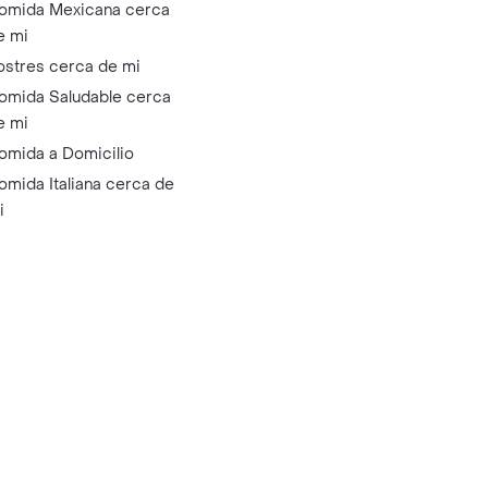
omida Mexicana cerca
e mi
ostres cerca de mi
omida Saludable cerca
e mi
omida a Domicilio
omida Italiana cerca de
i