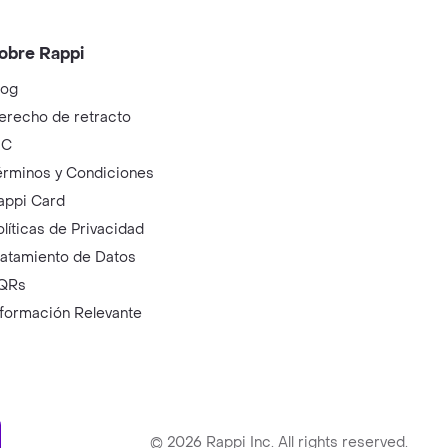
obre Rappi
log
erecho de retracto
IC
érminos y Condiciones
appi Card
olíticas de Privacidad
ratamiento de Datos
QRs
nformación Relevante
ry
©
2026
Rappi Inc. All rights reserved.