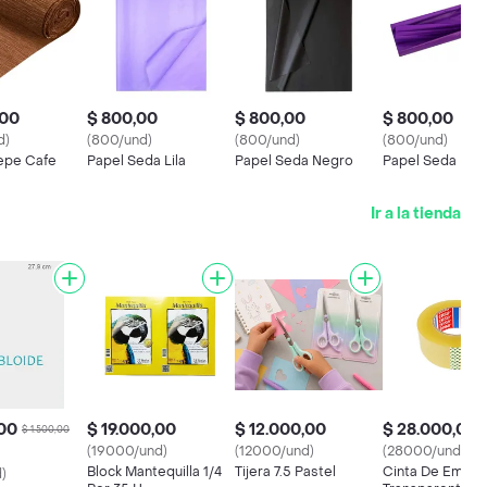
,00
$ 800,00
$ 800,00
$ 800,00
d)
(800/und)
(800/und)
(800/und)
epe Cafe
Papel Seda Lila
Papel Seda Negro
Papel Seda Mo
Ir a la tienda
,00
$ 19.000,00
$ 12.000,00
$ 28.000,00
$ 1.500,00
(19000/und)
(12000/und)
(28000/und)
Block Mantequilla 1/4
Tijera 7.5 Pastel
Cinta De Empa
)