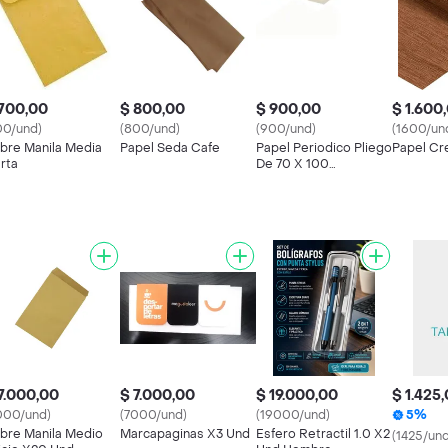
700,00
$ 800,00
$ 900,00
$ 1.600
00/und)
(800/und)
(900/und)
(1600/un
bre Manila Media
Papel Seda Cafe
Papel Periodico Pliego
Papel Cr
rta
De 70 X 100
Centrimetro 45g
7.000,00
$ 7.000,00
$ 19.000,00
$ 1.425
000/und)
(7000/und)
(19000/und)
5%
bre Manila Medio
Marcapaginas X3 Und
Esfero Retractil 1.0 X2
(1425/und