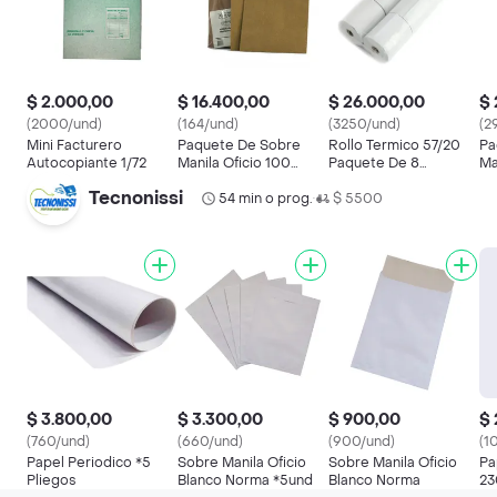
$ 2.000,00
$ 16.400,00
$ 26.000,00
$ 
(2000/und)
(164/und)
(3250/und)
(2
Mini Facturero
Paquete De Sobre
Rollo Termico 57/20
Pa
Autocopiante 1/72
Manila Oficio 100
Paquete De 8
Ma
Unidades
Unidades
Un
Tecnonissi
54 min o prog.
$ 5500
•
$ 3.800,00
$ 3.300,00
$ 900,00
$ 
(760/und)
(660/und)
(900/und)
(1
Papel Periodico *5
Sobre Manila Oficio
Sobre Manila Oficio
Pa
Pliegos
Blanco Norma *5und
Blanco Norma
23