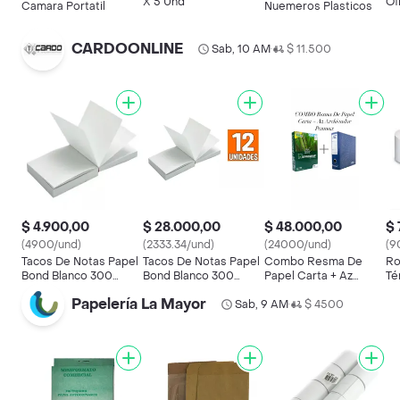
X 5 Und
Of
Camara Portatil
Nuemeros Plasticos
CARDOONLINE
Sab, 10 AM
$ 11.500
•
$ 4.900,00
$ 28.000,00
$ 48.000,00
$ 
(4900/und)
(2333.34/und)
(24000/und)
(9
Tacos De Notas Papel
Tacos De Notas Papel
Combo Resma De
Ro
Bond Blanco 300
Bond Blanco 300
Papel Carta + Az
Té
Hojas
Hojas X 12 Unidades
Archivador Penmax
Im
Papelería La Mayor
Sab, 9 AM
$ 4500
80
•
Pa