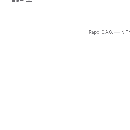
Rappi S.A.S. --- NI