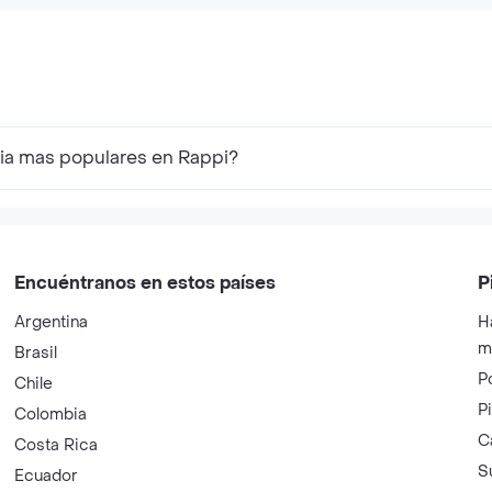
ria mas populares en Rappi?
Encuéntranos en estos países
P
Argentina
H
m
Brasil
P
Chile
P
Colombia
C
Costa Rica
S
Ecuador