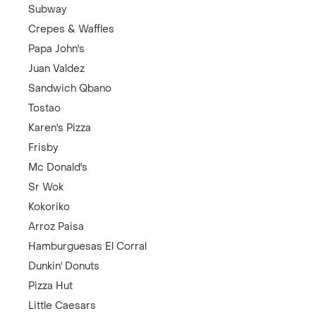
Subway
Crepes & Waffles
Papa John's
Juan Valdez
Sandwich Qbano
Tostao
Karen's Pizza
Frisby
Mc Donald's
Sr Wok
Kokoriko
Arroz Paisa
Hamburguesas El Corral
Dunkin' Donuts
Pizza Hut
Little Caesars