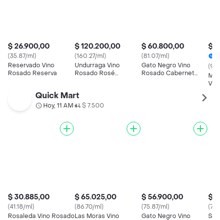
$ 26.900,00
$ 120.200,00
$ 60.800,00
$ 7
(35.87/ml)
(160.27/ml)
(81.07/ml)
2
Reservado Vino
Undurraga Vino
Gato Negro Vino
(97.
Rosado Reserva
Rosado Rosé
Rosado Cabernet
Mar
Cabernet Sauvignon
Sauvignon 750 ml
Vin
Tem
Quick Mart
Hoy, 11 AM
$ 7.500
•
$ 30.885,00
$ 65.025,00
$ 56.900,00
$ 5
(41.18/ml)
(86.70/ml)
(75.87/ml)
(73.
Rosaleda Vino Rosado
Las Moras Vino
Gato Negro Vino
San