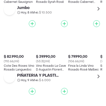
Cabernet Sauvignon
Rosado Syrah Rosé
Rosado Cabernet
Ros
Sauvignon 750 ml
Jumbo
Hoy, 8 AM
$ 10.500
•
$ 82.990,00
$ 39.990,00
$ 79.990,00
$ 5
(110.66/ml)
(53.32/ml)
(106.66/ml)
(77.
Cote Des Roses Vino
Vino Rosado La Cave
Finca la Linda Vino
San
Rosado Languedoc
D Augustin Florent
Rosado Rosé Malbec
Ros
Lang
PIÑATERIA Y PLASTICOS LA 52
Hoy, 9 AM
$ 6.000
•