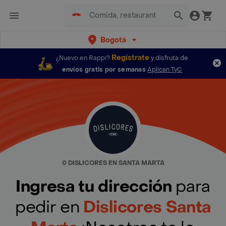
Bogotá
Regístrate
¿Nuevo en Rappi?
y disfruta de
envíos gratis por semanas
Aplican TyC
0 DISLICORES EN SANTA MARTA
Ingresa tu dirección
para
pedir en
Dislicores Santa