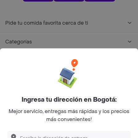
Pide tu comida favorita cerca de ti
Categorías
Únete a Rappi
Sobre Rappi
Facebook
Twitter
Instagram
Ingresa tu dirección en Bogotá:
Mejor servicio, entregas más rápidas y los precios
©
2026
Rappi Inc. All rights reserved.
más convenientes!
Descubre las
PROMOCIONES
que tenemos
para ti