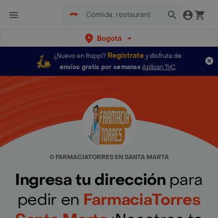
Bogotá
Regístrate
¿Nuevo en Rappi?
y disfruta de
envíos gratis por semanas
Aplican TyC
0 FARMACIATORRES EN SANTA MARTA
Ingresa tu dirección
para
pedir en
FarmaciaTorres