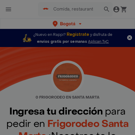
Bogotá
Regístrate
¿Nuevo en Rappi?
y disfruta de
envíos gratis por semanas
Aplican TyC
0 FRIGORODEO EN SANTA MARTA
Ingresa tu dirección
para
pedir en
Frigorodeo Santa