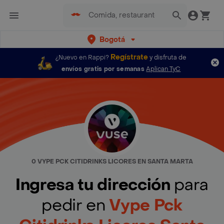
Bogotá
Regístrate
¿Nuevo en Rappi?
y disfruta de
envíos gratis por semanas
Aplican TyC
0 VYPE PCK CITIDRINKS LICORES EN SANTA MARTA
Ingresa tu dirección
para
pedir en
Vype Pck