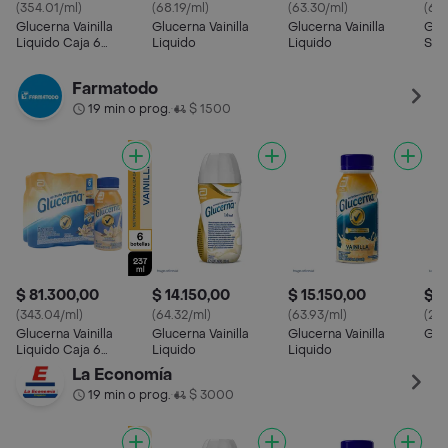
(354.01/ml)
(68.19/ml)
(63.30/ml)
(63.
Glucerna Vainilla
Glucerna Vainilla
Glucerna Vainilla
Glu
Liquido Caja 6
Liquido
Liquido
Sab
Botellas
Farmatodo
19 min o prog.
$ 1500
•
$ 81.300,00
$ 14.150,00
$ 15.150,00
$ 1
(343.04/ml)
(64.32/ml)
(63.93/ml)
(20
Glucerna Vainilla
Glucerna Vainilla
Glucerna Vainilla
Glu
Liquido Caja 6
Liquido
Liquido
Botellas
La Economía
19 min o prog.
$ 3000
•