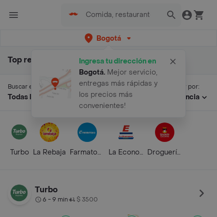
Bogotá
Top resultados para "glucerna"
Ingresa tu dirección en
Bogotá
.
Mejor servicio,
entregas más rápidas y
Buscar en:
Ordenar por:
los precios más
Todas las secciones
Relevancia
convenientes!
Turbo
La Rebaja
Farmatodo
La Economía
Droguería Alemana
Turbo
6 - 9 min
$ 3500
•