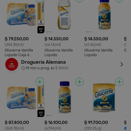
$ 79.250,00
$ 14.550,00
$ 14.550,00
$ 8
(334.39/ml)
(66.14/ml)
(61.40/ml)
(224
Glucerna Vainilla
Glucerna Vainilla
Glucerna Vainilla
Gluc
Liquido Caja 6
Liquido
Liquido
Botellas
Droguería Alemana
19 min o prog.
$ 3000
•
$ 87.400,00
$ 16.100,00
$ 91.700,00
$ 1
(368.78/ml)
(67.94/ml)
(229.25/g)
2