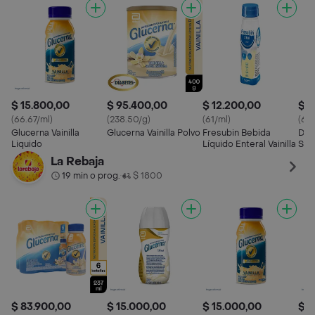
$ 15.800,00
$ 95.400,00
$ 12.200,00
$ 1
(66.67/ml)
(238.50/g)
(61/ml)
(61.
Glucerna Vainilla
Glucerna Vainilla Polvo
Fresubin Bebida
Dib
Liquido
Líquido Enteral Vainilla
Sup
Nutr
La Rebaja
19 min o prog.
$ 1800
•
$ 83.900,00
$ 15.000,00
$ 15.000,00
$ 1