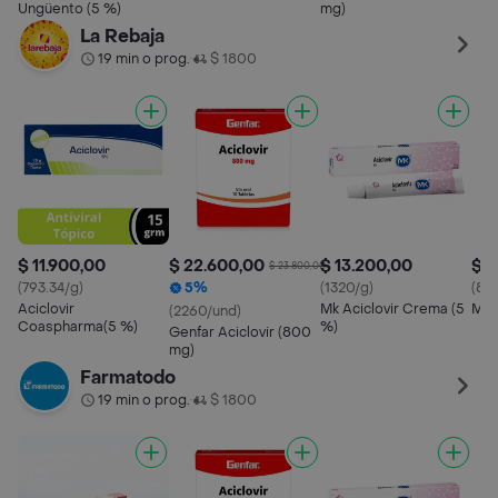
Ungüento (5 %)
mg)
La Rebaja
19 min o prog.
$ 1800
•
$ 11.900,00
$ 22.600,00
$ 13.200,00
$ 2
$ 23.800,00
(793.34/g)
5%
(1320/g)
(83
Aciclovir
Mk Aciclovir Crema (5
Mk 
(2260/und)
Coaspharma(5 %)
%)
Genfar Aciclovir (800
mg)
Farmatodo
19 min o prog.
$ 1800
•