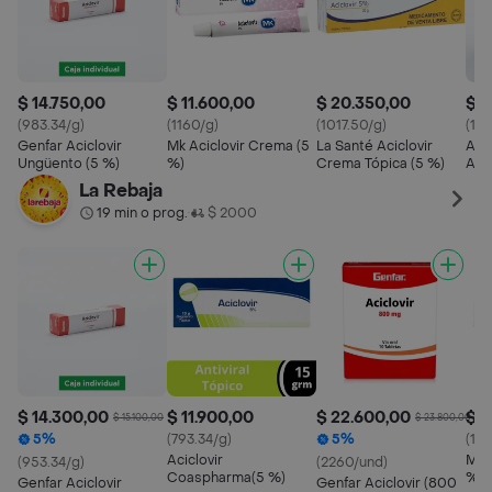
$ 14.750,00
$ 11.600,00
$ 20.350,00
$ 5
(983.34/g)
(1160/g)
(1017.50/g)
(18
Genfar Aciclovir
Mk Aciclovir Crema (5
La Santé Aciclovir
Ame
Ungüento (5 %)
%)
Crema Tópica (5 %)
Acic
(80
La Rebaja
19 min o prog.
$ 2000
•
$ 14.300,00
$ 11.900,00
$ 22.600,00
$ 1
$ 15.100,00
$ 23.800,00
5%
(793.34/g)
5%
(132
Aciclovir
Mk 
(953.34/g)
(2260/und)
Coaspharma(5 %)
%)
Genfar Aciclovir
Genfar Aciclovir (800