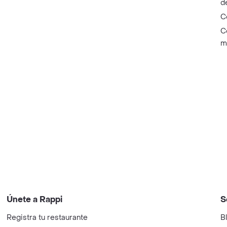
d
C
C
m
Únete a Rappi
S
Registra tu restaurante
B