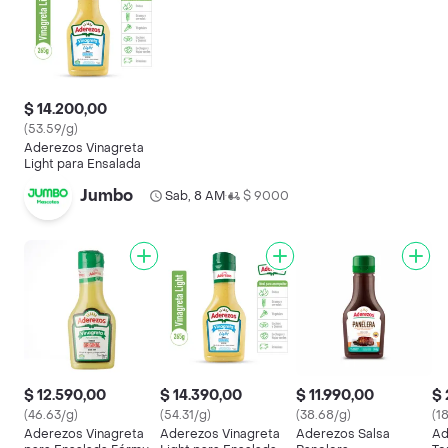
$ 14.200,00
(53.59/g)
Aderezos Vinagreta
Light para Ensalada
Jumbo
Sab, 8 AM
$ 9000
•
$ 12.590,00
$ 14.390,00
$ 11.990,00
$ 
(46.63/g)
(54.31/g)
(38.68/g)
(1
Aderezos Vinagreta
Aderezos Vinagreta
Aderezos Salsa
Ad