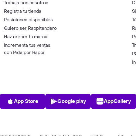
Trabaja con nosotros
D
Registra tu tienda
S
Posiciones disponibles
T
Quiero ser Rappitendero
R
Haz crecer tu marca
P
Incrementa tus ventas
T
con Pide por Rappi
P
I
App Store
Play Store
AppGalle
App Store
Google play
AppGallery