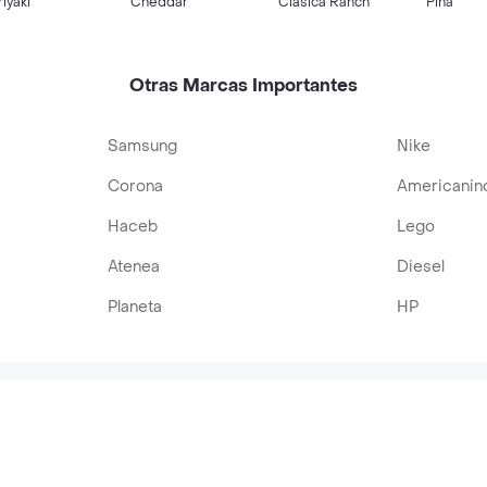
riyaki
Cheddar
Clásica Ranch
Piña
Otras Marcas Importantes
Samsung
Nike
Corona
Americanin
Haceb
Lego
Atenea
Diesel
Planeta
HP