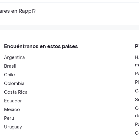
ares en Rappi?
Encuéntranos en estos países
P
Argentina
H
m
Brasil
P
Chile
P
Colombia
C
Costa Rica
S
Ecuador
C
México
d
Perú
P
Uruguay
C