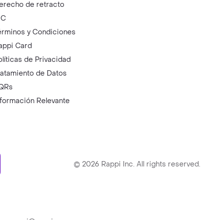
erecho de retracto
IC
érminos y Condiciones
appi Card
olíticas de Privacidad
ratamiento de Datos
QRs
nformación Relevante
ry
©
2026
Rappi Inc. All rights reserved.