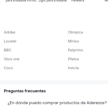
para Ensalada Fórmula
Light para Ensalada
Panelera
Te
Original
Adidas
Olimpica
Locatel
Miniso
BBC
Patprimo
Xbox one
Pilatos
Coco
Invicta
Preguntas frecuentes
¿En dónde puedo comprar productos de Aderezos?