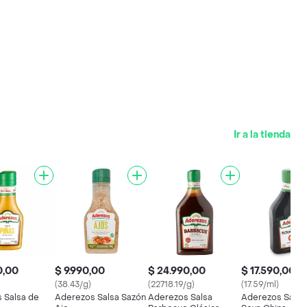
Ir a la tienda
0,00
$ 9.990,00
$ 24.990,00
$ 17.590,00
)
(38.43/g)
(22718.19/g)
(17.59/ml)
 Salsa de
Aderezos Salsa Sazón
Aderezos Salsa
Aderezos Salsa