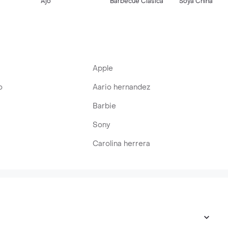
Ajo
Barbecue Clásica
Soya China
Apple
o
Aario hernandez
Barbie
Sony
Carolina herrera