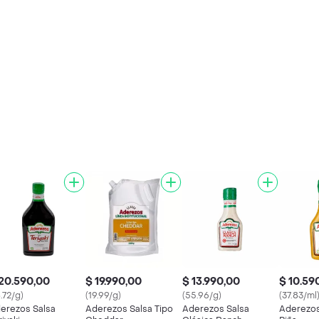
20.590,00
$ 19.990,00
$ 13.990,00
$ 10.59
8.72/g)
(19.99/g)
(55.96/g)
(37.83/ml
erezos Salsa
Aderezos Salsa Tipo
Aderezos Salsa
Aderezos