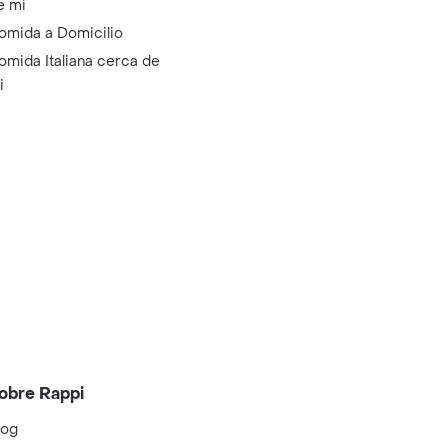
e mi
omida a Domicilio
omida Italiana cerca de
i
obre Rappi
log