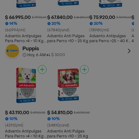
$ 66.995,00
$ 67.840,00
$ 75.920,00
$ 6
$ 77.900,00
$ 84.800,00
$ 94.900,00
14%
20%
20%
1
(66994/ml)
(67840/und)
(18980/ml)
(61
Advantix Antipulgas
Advantix Anti Pulgas
Advantix Antipulgas
Adv
Para Perro >4 - 10 Kg 1
para Perro >10 - 25 Kg
para Perro >25 - 40 Kg
4kg
Pipeta
1 Pipeta
Puppis
Hoy, 6 AM
$ 3000
•
$ 43.110,00
$ 54.810,00
$ 47.900,00
$ 60.900,00
10%
10%
(43110/ml)
(54810/und)
Advantix Antipulgas
Advantix Anti Pulgas
Para Perro >4 - 10 Kg 1
para Perro >10 - 25 Kg