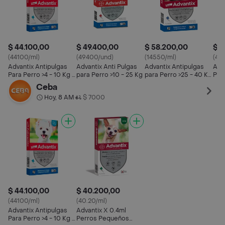
$ 44.100,00
$ 49.400,00
$ 58.200,00
$ 4
(44100/ml)
(49400/und)
(14550/ml)
(40
Advantix Antipulgas
Advantix Anti Pulgas
Advantix Antipulgas
Adv
Para Perro >4 - 10 Kg 1
para Perro >10 - 25 Kg
para Perro >25 - 40 Kg
Per
Pipeta
1 Pipeta
Has
Ceba
Hoy, 8 AM
$ 7000
•
$ 44.100,00
$ 40.200,00
(44100/ml)
(40.20/ml)
Advantix Antipulgas
Advantix X 0.4ml
Para Perro >4 - 10 Kg 1
Perros Pequeños