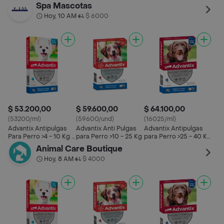
Pipeta
Hasta 4 Kg
Spa Mascotas
Hoy, 10 AM
$ 6000
•
$ 53.200,00
$ 59.600,00
$ 64.100,00
(53200/ml)
(59600/und)
(16025/ml)
Advantix Antipulgas
Advantix Anti Pulgas
Advantix Antipulgas
Para Perro >4 - 10 Kg 1
para Perro >10 - 25 Kg
para Perro >25 - 40 Kg
Pipeta
1 Pipeta
Animal Care Boutique
Hoy, 8 AM
$ 4000
•