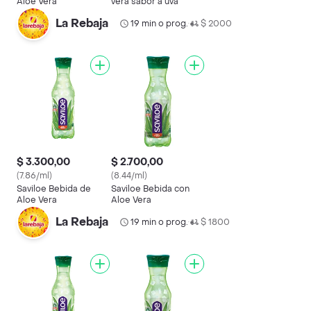
Aloe Vera
vera sabor a uva
La Rebaja
19 min o prog.
$ 2000
•
$ 3.300,00
$ 2.700,00
(7.86/ml)
(8.44/ml)
Saviloe Bebida de
Saviloe Bebida con
Aloe Vera
Aloe Vera
La Rebaja
19 min o prog.
$ 1800
•