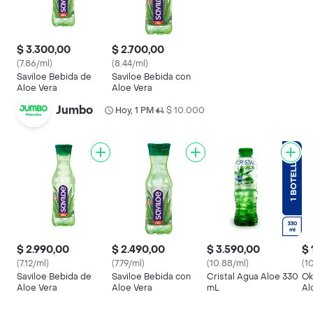
$ 3.300,00
$ 2.700,00
(7.86/ml)
(8.44/ml)
Saviloe Bebida de
Saviloe Bebida con
Aloe Vera
Aloe Vera
Jumbo
Hoy, 1 PM
$ 10.000
•
$ 2.990,00
$ 2.490,00
$ 3.590,00
$ 
(7.12/ml)
(7.79/ml)
(10.88/ml)
(1
Saviloe Bebida de
Saviloe Bebida con
Cristal Agua Aloe 330
Ok
Aloe Vera
Aloe Vera
mL
Al
Az