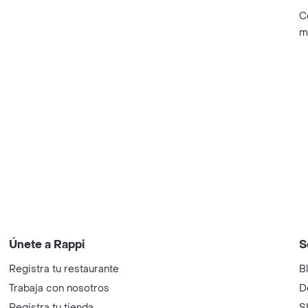
C
m
Únete a Rappi
S
Registra tu restaurante
B
Trabaja con nosotros
D
Registra tu tienda
S