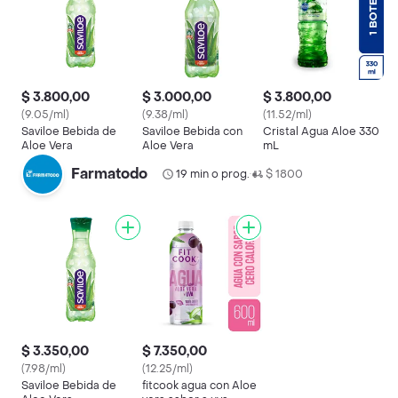
$ 3.800,00
$ 3.000,00
$ 3.800,00
(9.05/ml)
(9.38/ml)
(11.52/ml)
Saviloe Bebida de
Saviloe Bebida con
Cristal Agua Aloe 330
Aloe Vera
Aloe Vera
mL
Farmatodo
19 min o prog.
$ 1800
•
$ 3.350,00
$ 7.350,00
(7.98/ml)
(12.25/ml)
Saviloe Bebida de
fitcook agua con Aloe