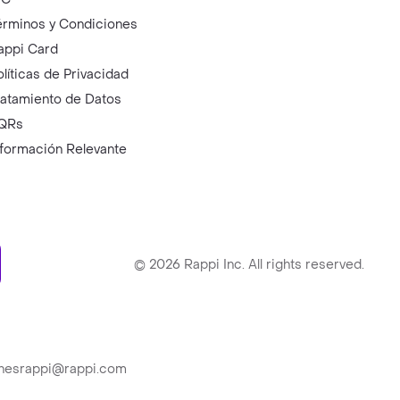
érminos y Condiciones
appi Card
olíticas de Privacidad
ratamiento de Datos
QRs
nformación Relevante
ry
©
2026
Rappi Inc. All rights reserved.
ionesrappi@rappi.com