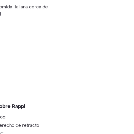
omida Italiana cerca de
i
obre Rappi
log
erecho de retracto
IC