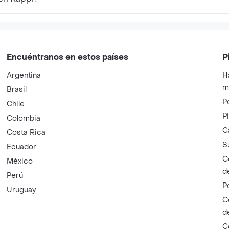
Encuéntranos en estos países
P
Argentina
H
m
Brasil
P
Chile
P
Colombia
C
Costa Rica
S
Ecuador
C
México
d
Perú
P
Uruguay
C
d
C