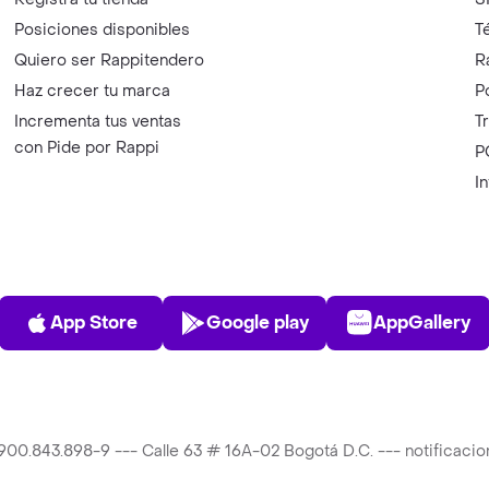
Posiciones disponibles
T
Quiero ser Rappitendero
R
Haz crecer tu marca
P
Incrementa tus ventas
T
con Pide por Rappi
P
I
App Store
Play Store
AppGalle
App Store
Google play
AppGallery
T 900.843.898-9 --- Calle 63 # 16A-02 Bogotá D.C. --- notificac