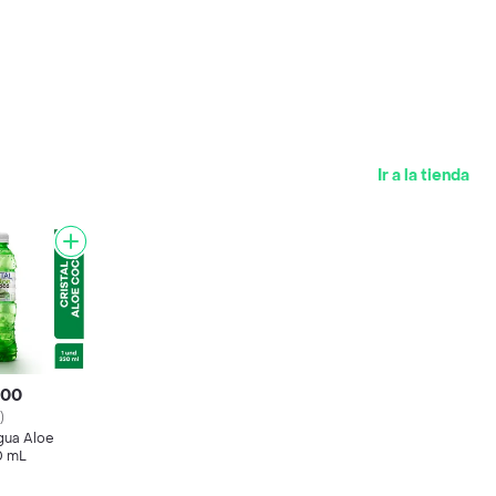
Ir a la tienda
,00
)
gua Aloe
0 mL