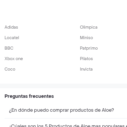
Adidas
Olimpica
Locatel
Miniso
BBC
Patprimo
Xbox one
Pilatos
Coco
Invicta
Preguntas frecuentes
¿En dónde puedo comprar productos de Aloe?
¿Cúales son los 5 Productos de Aloe mas populares