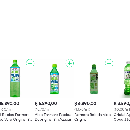
15.890,00
$ 6.890,00
$ 6.890,00
$ 3.590
0.60/ml)
(13.78/ml)
(13.78/ml)
(10.88/ml
f Bebida Farmers
Aloe Farmers Bebida
Farmers Bebida Aloe
Cristal A
oe Vera Original Sin
Deoriginal Sin Azucar
Original
Coco 33
úcar