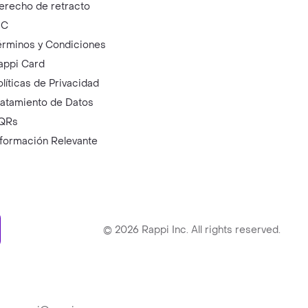
erecho de retracto
IC
érminos y Condiciones
appi Card
olíticas de Privacidad
ratamiento de Datos
QRs
nformación Relevante
ry
©
2026
Rappi Inc. All rights reserved.