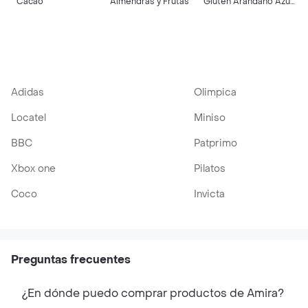
Cacao
Almendras y Frutas
Gluten Arándano Azul
y Almendras
Adidas
Olimpica
Locatel
Miniso
BBC
Patprimo
Xbox one
Pilatos
Coco
Invicta
Preguntas frecuentes
¿En dónde puedo comprar productos de Amira?