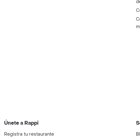
d
C
C
m
Únete a Rappi
S
Registra tu restaurante
B