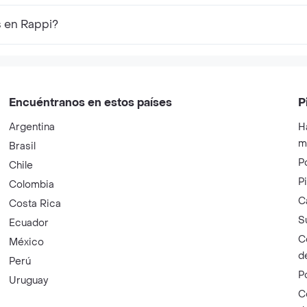
s en Rappi?
Encuéntranos en estos países
P
Argentina
H
m
Brasil
P
Chile
P
Colombia
C
Costa Rica
S
Ecuador
C
México
d
Perú
P
Uruguay
C