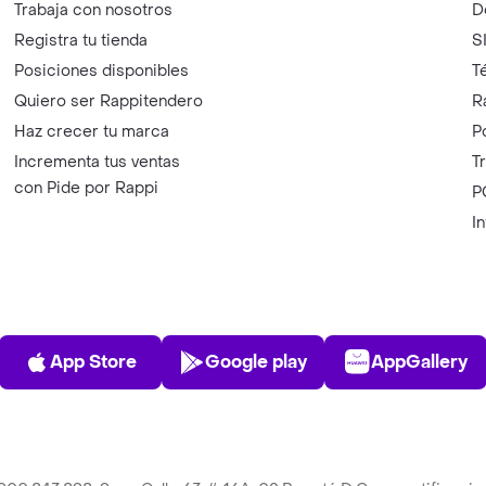
Trabaja con nosotros
D
Registra tu tienda
S
Posiciones disponibles
T
Quiero ser Rappitendero
R
Haz crecer tu marca
P
Incrementa tus ventas
T
con Pide por Rappi
P
I
App Store
Play Store
AppGalle
App Store
Google play
AppGallery