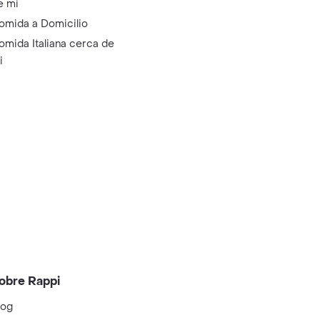
e mi
omida a Domicilio
omida Italiana cerca de
i
obre Rappi
log