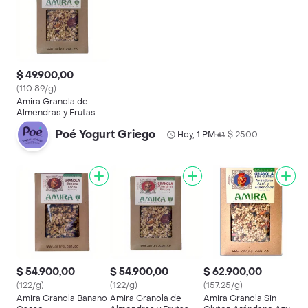
$ 49.900,00
(110.89/g)
Amira Granola de
Almendras y Frutas
Poé Yogurt Griego
Hoy, 1 PM
$ 2500
•
$ 54.900,00
$ 54.900,00
$ 62.900,00
(122/g)
(122/g)
(157.25/g)
Amira Granola Banano
Amira Granola de
Amira Granola Sin