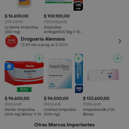
$ 16.600,00
$ 100.100,00
(276.67/ml)
(100100/und)
La Santé Ampicilina
Ampicilina
(250 mg)
Ambigel500 Mg X 100
Capsulas
Droguería Alemana
59 min o prog.
$ 3500
•
$ 96.600,00
$ 96.500,00
$ 133.600,00
(966/und)
(965/und)
(1336/und)
Genfar Ampicilina
Colmed Ampicilina
Ampicilina Mk (1 G)
(500 mg) Blister X 10
(500 mg)
Blister
Otras Marcas Importantes