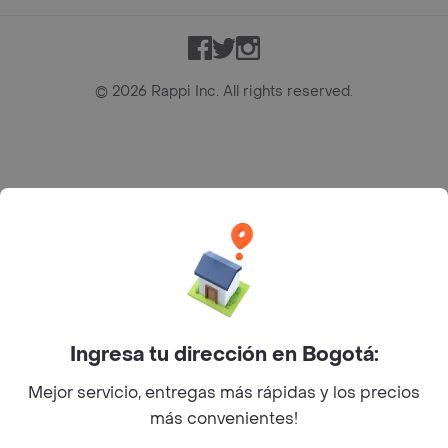
Facebook
Twitter
Instagram
©
2026
Rappi Inc. All rights reserved.
Rappi S.A.S. --- NIT 900.843.898-9 --- Calle 63 # 16A-02
Bogotá D.C. --- notificacionesrappi@rappi.com
Ingresa tu dirección en Bogotá:
Mejor servicio, entregas más rápidas y los precios
más convenientes!