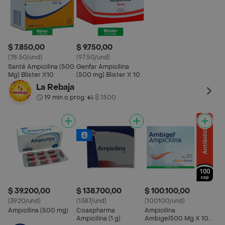
$ 7.850,00
$ 9.750,00
(78.50/und)
(97.50/und)
Santé Ampicilina (500
Genfar Ampicilina
Mg) Blister X10
(500 mg) Blister X 10
La Rebaja
19 min o prog.
$ 1500
•
$ 39.200,00
$ 138.700,00
$ 100.100,00
(3920/und)
(1387/und)
(100100/und)
Ampicilina (500 mg)
Coaspharma
Ampicilina
Ampicilina (1 g)
Ambigel500 Mg X 100