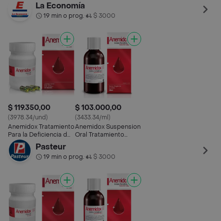
Deficiencia de Hierro
Deficiencia de Hierro
Deficiencia de Hierro
La Economía
19 min o prog.
$ 3000
•
$ 119.350,00
$ 103.000,00
(3978.34/und)
(3433.34/ml)
Anemidox Tratamiento
Anemidox Suspension
Para la Deficiencia de
Oral Tratamiento
Hierro
Deficiencia de Hierro
Pasteur
19 min o prog.
$ 3000
•