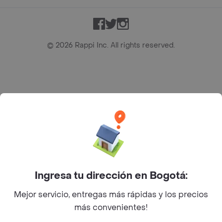
Facebook
Twitter
Instagram
©
2026
Rappi Inc. All rights reserved.
Rappi S.A.S. --- NIT 900.843.898-9 --- Calle 63 # 16A-02
Bogotá D.C. --- notificacionesrappi@rappi.com
Ingresa tu dirección en Bogotá:
Mejor servicio, entregas más rápidas y los precios
más convenientes!