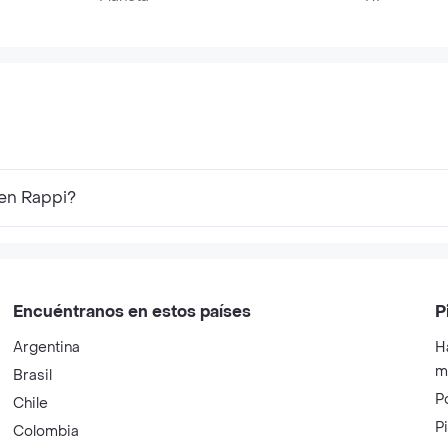
 en Rappi?
Encuéntranos en estos países
P
Argentina
H
m
Brasil
P
Chile
P
Colombia