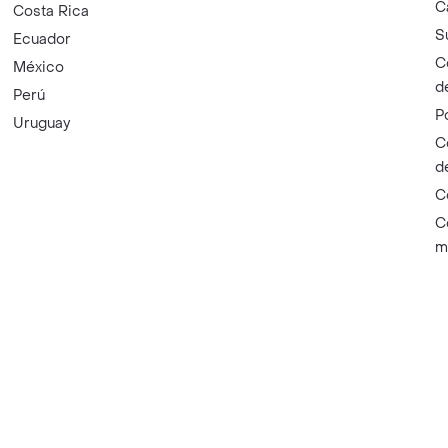
C
Costa Rica
S
Ecuador
C
México
d
Perú
P
Uruguay
C
d
C
C
m