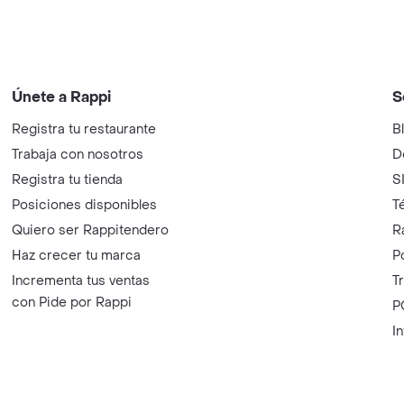
Únete a Rappi
S
Registra tu restaurante
B
Trabaja con nosotros
D
Registra tu tienda
S
Posiciones disponibles
T
Quiero ser Rappitendero
R
Haz crecer tu marca
P
Incrementa tus ventas
T
con Pide por Rappi
P
I