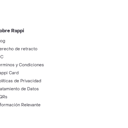
obre Rappi
log
erecho de retracto
IC
érminos y Condiciones
appi Card
olíticas de Privacidad
ratamiento de Datos
QRs
nformación Relevante