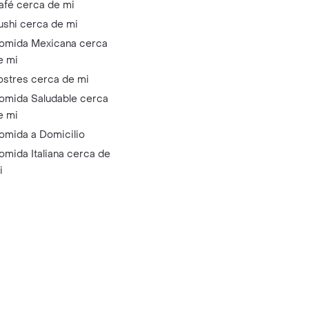
afé cerca de mi
ushi cerca de mi
omida Mexicana cerca
e mi
ostres cerca de mi
omida Saludable cerca
e mi
omida a Domicilio
omida Italiana cerca de
i