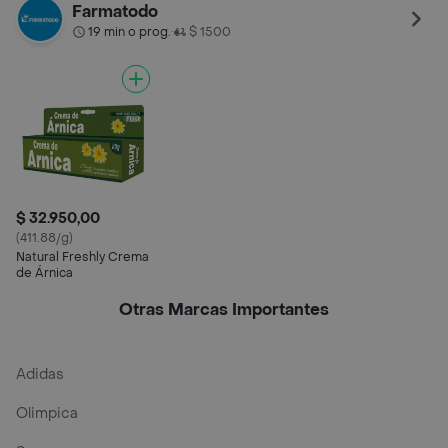
Cal
Farmatodo
19 min o prog.
$ 1500
•
$ 32.950,00
(411.88/g)
Natural Freshly Crema
de Árnica
Otras Marcas Importantes
Adidas
Olimpica