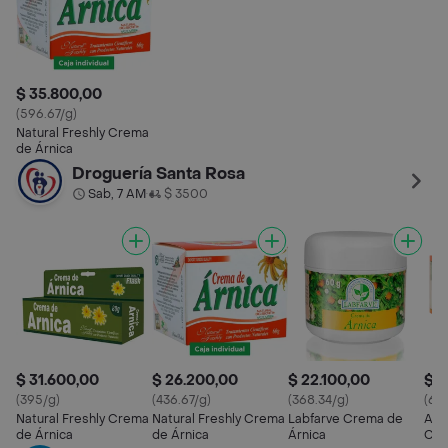
$ 35.800,00
(596.67/g)
Natural Freshly Crema
de Árnica
Droguería Santa Rosa
Sab, 7 AM
$ 3500
•
$ 31.600,00
$ 26.200,00
$ 22.100,00
$ 3
(395/g)
(436.67/g)
(368.34/g)
(64
Natural Freshly Crema
Natural Freshly Crema
Labfarve Crema de
Arn
de Árnica
de Árnica
Árnica
Can