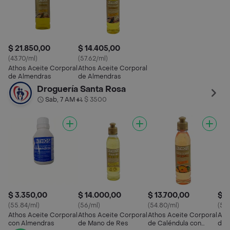
$ 21.850,00
$ 14.405,00
(43.70/ml)
(57.62/ml)
Athos Aceite Corporal
Athos Aceite Corporal
de Almendras
de Almendras
Droguería Santa Rosa
Sab, 7 AM
$ 3500
•
$ 3.350,00
$ 14.000,00
$ 13.700,00
$ 1
(55.84/ml)
(56/ml)
(54.80/ml)
(52.
Athos Aceite Corporal
Athos Aceite Corporal
Athos Aceite Corporal
Ath
con Almendras
de Mano de Res
de Caléndula con
de 