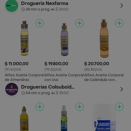
Vitamina E
Drogueria Nexfarma
34 min o prog.
$ 3500
•
$ 11.000,00
$ 19.800,00
$ 20.700,00
(91.67/ml)
(79.20/ml)
(82.80/ml)
Athos Aceite Corporal
Athos Aceite Corporal
Athos Aceite Corporal
de Almendras
con Uva
de Caléndula con
Vitamina E
Droguerías Colsubsidio
54 min o prog.
$ 3500
•