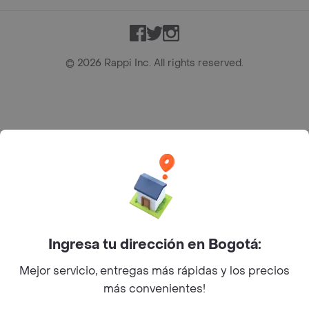
Facebook
Twitter
Instagram
©
2026
Rappi Inc. All rights reserved.
Rappi S.A.S. --- NIT 900.843.898-9 --- Calle 63 # 16A-02
Bogotá D.C. --- notificacionesrappi@rappi.com
Ingresa tu dirección en Bogotá:
Mejor servicio, entregas más rápidas y los precios
más convenientes!