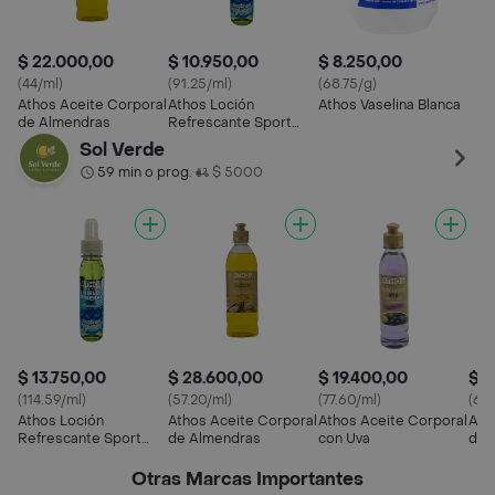
$ 22.000,00
$ 10.950,00
$ 8.250,00
(44/ml)
(91.25/ml)
(68.75/g)
Athos Aceite Corporal
Athos Loción
Athos Vaselina Blanca
de Almendras
Refrescante Sport
Hielo Mineral Sport
Sol Verde
59 min o prog.
$ 5000
•
$ 13.750,00
$ 28.600,00
$ 19.400,00
$ 1
(114.59/ml)
(57.20/ml)
(77.60/ml)
(67.
Athos Loción
Athos Aceite Corporal
Athos Aceite Corporal
Ath
Refrescante Sport
de Almendras
con Uva
de 
Hielo Mineral Sport
Vit
Otras Marcas Importantes