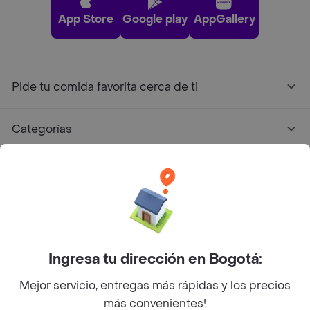
App Store
Google play
AppGallery
Pide tu comida favorita cerca de ti
Categorías
Únete a Rappi
Sobre Rappi
Facebook
Twitter
Instagram
Ingresa tu dirección en Bogotá:
Mejor servicio, entregas más rápidas y los precios
©
2026
Rappi Inc. All rights reserved.
más convenientes!