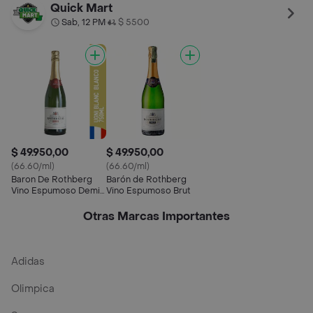
Sec Botella 750 ml
Rosado
Quick Mart
Sab, 12 PM
$ 5500
•
$ 49.950,00
$ 49.950,00
(66.60/ml)
(66.60/ml)
Baron De Rothberg
Barón de Rothberg
Vino Espumoso Demi-
Vino Espumoso Brut
Sec Botella 750 ml
Otras Marcas Importantes
Adidas
Olimpica