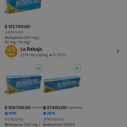
$ 132.700,00
(66350/ml)
Bedoyecta (100 mg /
50 mg / 10 mg)
La Rebaja
19 min o prog.
$ 2500
•
$ 100.700,00
$ 37.400,00
$ 125.900,00
$ 46.800,00
20%
20%
(50350/ml)
(37400/und)
Bedoyecta (100 mg /
Bedoyecta (10000