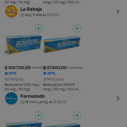
50 mg / 10 mg)
mcg / 50 mg / 100 mg
)
La Rebaja
Hoy, 9 AM
$ 2000
•
$ 100.700,00
$ 37.400,00
$ 125.900,00
$ 46.800,00
20%
20%
(50350/ml)
(37400/und)
Bedoyecta (100 mg /
Bedoyecta (10000
50 mg / 10 mg)
mcg / 50 mg / 100 mg
)
Farmatodo
19 min o prog.
$ 2000
•