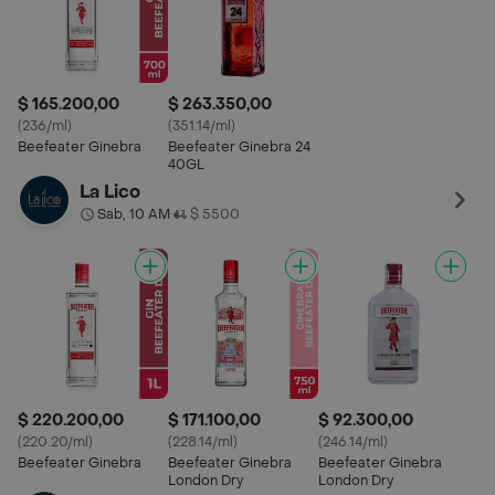
$ 165.200,00
$ 263.350,00
(236/ml)
(351.14/ml)
Beefeater Ginebra
Beefeater Ginebra 24
40GL
La Lico
Sab, 10 AM
$ 5500
•
$ 220.200,00
$ 171.100,00
$ 92.300,00
(220.20/ml)
(228.14/ml)
(246.14/ml)
Beefeater Ginebra
Beefeater Ginebra
Beefeater Ginebra
London Dry
London Dry