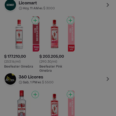
Licomart
Hoy, 11 AM
$ 3000
•
$ 177.210,00
$ 203.205,00
(253.16/ml)
(290.30/ml)
Beefeater Ginebra
Beefeater Pink
Ginebra
360 Licores
Sab, 1 PM
$ 5500
•