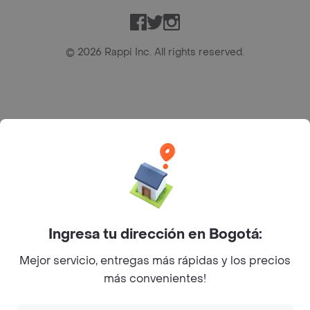
Facebook
Twitter
Instagram
©
2026
Rappi Inc. All rights reserved.
Rappi S.A.S. --- NIT 900.843.898-9 --- Calle 63 # 16A-02
Bogotá D.C. --- notificacionesrappi@rappi.com
Ingresa tu dirección en Bogotá:
Mejor servicio, entregas más rápidas y los precios
más convenientes!