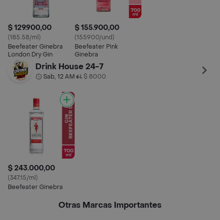
$ 129.900,00
$ 155.900,00
(185.58/ml)
(155900/und)
Beefeater Ginebra
Beefeater Pink
London Dry Gin
Ginebra
Drink House 24-7
Sab, 12 AM
$ 8000
•
$ 243.000,00
(347.15/ml)
Beefeater Ginebra
Otras Marcas Importantes