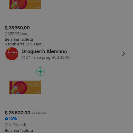
$ 28.950,00
(1033.93/und)
Belarina Tableta
Recubierta (2.00 mg /
0.02 mg)
Droguería Alemana
54 min o prog.
$ 3500
•
$ 25.500,00
$ 28.400,00
10%
(910.72/und)
Belarina Tableta