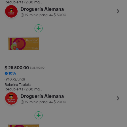
Recubierta (2.00 mg /
0.02 mg)
Droguería Alemana
19 min o prog.
$ 3000
•
$ 25.500,00
$ 28.400,00
10%
(910.72/und)
Belarina Tableta
Recubierta (2.00 mg /
0.02 mg)
Droguería Alemana
19 min o prog.
$ 2000
•