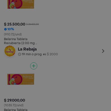
$ 25.500,00
$ 28.400,00
10%
(910.72/und)
Belarina Tableta
Recubierta (2.00 mg /
0.02 mg)
La Rebaja
19 min o prog.
$ 2000
•
$ 29.000,00
(1035.72/und)
Belarina Tableta