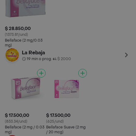
$ 28.850,00
(1373.81/und)
Bellaface (2 mg/0.03
mg)
La Rebaja
19 min o prog.
$ 2000
•
$ 17.500,00
$ 17.500,00
(833.34/und)
(625/und)
Bellaface (2 mg / 0.03
Bellaface Suave (2 mg
mg)
/ 20 mcg)