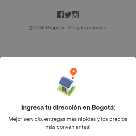
Facebook
Twitter
Instagram
©
2026
Rappi Inc. All rights reserved.
Rappi S.A.S. --- NIT 900.843.898-9 --- Calle 63 # 16A-02
Bogotá D.C. --- notificacionesrappi@rappi.com
Ingresa tu dirección en Bogotá:
Mejor servicio, entregas más rápidas y los precios
más convenientes!