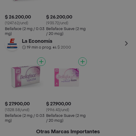
$ 26.200,00
$ 26.200,00
(1247.62/und)
(935.72/und)
Bellaface (2 mg / 0.03
Bellaface Suave (2 mg
mg)
/ 20 mcg)
La Economía
19 min o prog.
$ 2000
•
$ 27.900,00
$ 27.900,00
(1328.58/und)
(996.43/und)
Bellaface (2 mg / 0.03
Bellaface Suave (2 mg
mg)
/ 20 mcg)
Otras Marcas Importantes