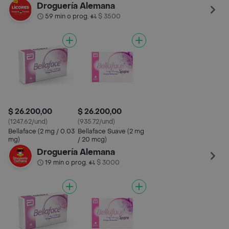
Droguería Alemana
59 min o prog.
$ 3500
•
$ 26.200,00
$ 26.200,00
(1247.62/und)
(935.72/und)
Bellaface (2 mg / 0.03
Bellaface Suave (2 mg
mg)
/ 20 mcg)
Droguería Alemana
19 min o prog.
$ 3000
•