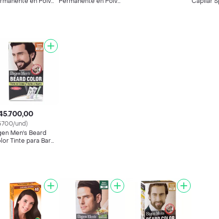
rmanente en Polvo
Permanente en Polvo
Capilar 
año Medio
Tono Negro Natural 57
Tono 102
Natural
45.700,00
5700/und)
gen Men's Beard
lor Tinte para Barba
Bigote Castaño
curo 103