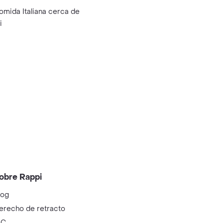
omida Italiana cerca de
i
obre Rappi
log
erecho de retracto
IC