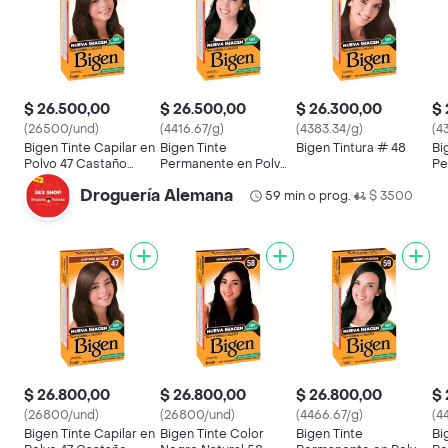
$ 26.500,00
$ 26.500,00
$ 26.300,00
$ 
(26500/und)
(4416.67/g)
(4383.34/g)
(4
Bigen Tinte Capilar en
Bigen Tinte
Bigen Tintura # 48
Bi
Polvo 47 Castaño
Permanente en Polvo
Pe
Oscuro
Para el Cabello Tono
Ne
Droguería Alemana
59
59 min o prog.
$ 3500
57
•
$ 26.800,00
$ 26.800,00
$ 26.800,00
$ 
(26800/und)
(26800/und)
(4466.67/g)
(4
Bigen Tinte Capilar en
Bigen Tinte Color
Bigen Tinte
Bi