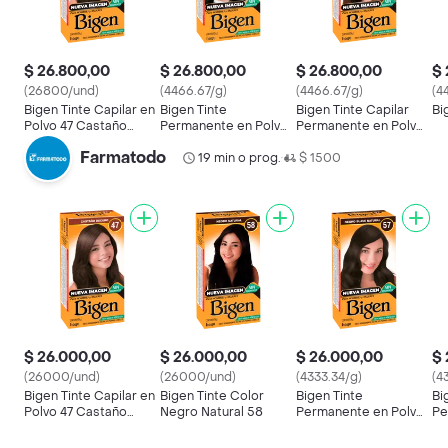
$ 26.800,00
$ 26.800,00
$ 26.800,00
$ 
(26800/und)
(4466.67/g)
(4466.67/g)
(4
Bigen Tinte Capilar en
Bigen Tinte
Bigen Tinte Capilar
Bi
Polvo 47 Castaño
Permanente en Polvo
Permanente en Polvo
Oscuro
Para el Cabello Tono
Tono Castaño Medio
Farmatodo
59
19 min o prog.
46
$ 1500
•
$ 26.000,00
$ 26.000,00
$ 26.000,00
$ 
(26000/und)
(26000/und)
(4333.34/g)
(4
Bigen Tinte Capilar en
Bigen Tinte Color
Bigen Tinte
Bi
Polvo 47 Castaño
Negro Natural 58
Permanente en Polvo
Pe
Oscuro
Negro Suave Natural
Tono Cast
57
46