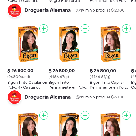
Polvo 47 Castaño
Negro Natural 58
Permanente en Polvo
Pe
Oscuro
Para el Cabello Tono
Tono Cast
Droguería Alemana
19 min o prog.
59
$ 2000
46
•
$ 26.800,00
$ 26.800,00
$ 26.800,00
$ 
(26800/und)
(4466.67/g)
(4466.67/g)
(4
Bigen Tinte Capilar en
Bigen Tinte
Bigen Tinte Capilar
Bi
Polvo 47 Castaño
Permanente en Polvo
Permanente en Polvo
Co
Oscuro
Para el Cabello Tono
Tono Castaño Medio
y 
Droguería Alemana
59
19 min o prog.
46
$ 3000
Os
•