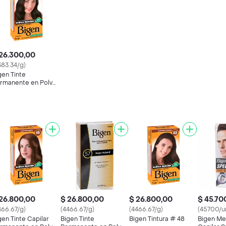
26.300,00
383.34/g)
gen Tinte
rmanente en Polvo
gro Suave Natural
26.800,00
$ 26.800,00
$ 26.800,00
$ 45.70
466.67/g)
(4466.67/g)
(4466.67/g)
(45700/u
gen Tinte Capilar
Bigen Tinte
Bigen Tintura # 48
Bigen Men