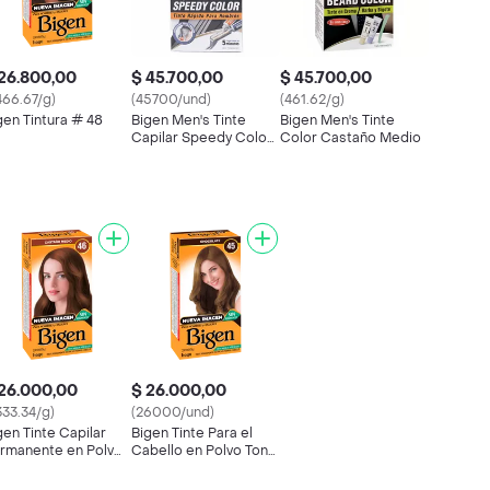
26.800,00
$ 45.700,00
$ 45.700,00
466.67/g)
(45700/und)
(461.62/g)
gen Tintura # 48
Bigen Men's Tinte
Bigen Men's Tinte
Capilar Speedy Color
Color Castaño Medio
Tono 102 Negro
Natural
26.000,00
$ 26.000,00
333.34/g)
(26000/und)
gen Tinte Capilar
Bigen Tinte Para el
rmanente en Polvo
Cabello en Polvo Tono
año Medio
Chocolate