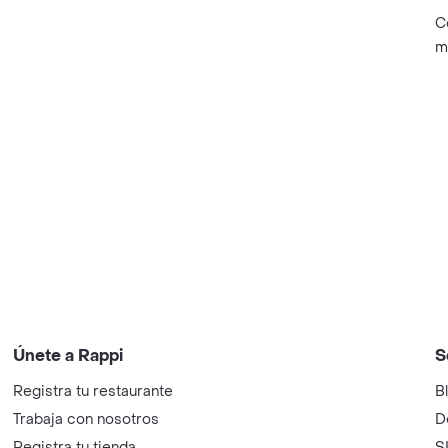
C
m
Únete a Rappi
S
Registra tu restaurante
B
Trabaja con nosotros
D
Registra tu tienda
S