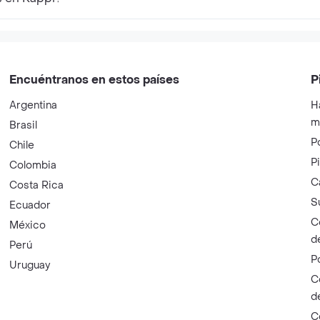
Encuéntranos en estos países
P
Argentina
H
m
Brasil
P
Chile
P
Colombia
C
Costa Rica
S
Ecuador
C
México
d
Perú
P
Uruguay
C
d
C