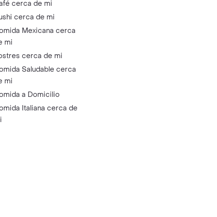
afé cerca de mi
ushi cerca de mi
omida Mexicana cerca
e mi
ostres cerca de mi
omida Saludable cerca
e mi
omida a Domicilio
omida Italiana cerca de
i