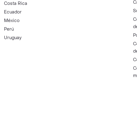
C
Costa Rica
S
Ecuador
C
México
d
Perú
P
Uruguay
C
d
C
C
m