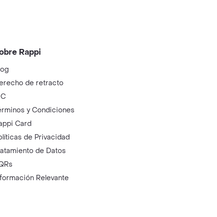
obre Rappi
log
erecho de retracto
IC
érminos y Condiciones
appi Card
olíticas de Privacidad
ratamiento de Datos
QRs
nformación Relevante