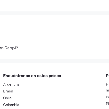
 en Rappi?
Encuéntranos en estos países
P
Argentina
H
m
Brasil
P
Chile
P
Colombia