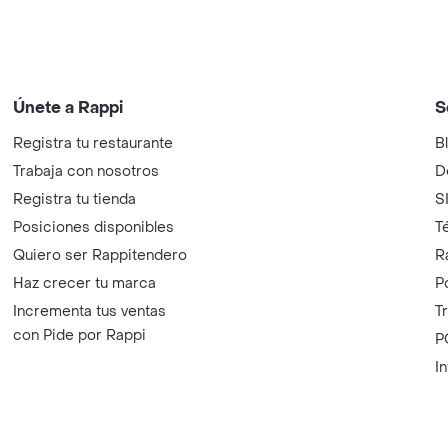
Únete a Rappi
S
Registra tu restaurante
B
Trabaja con nosotros
D
Registra tu tienda
S
Posiciones disponibles
T
Quiero ser Rappitendero
R
Haz crecer tu marca
P
Incrementa tus ventas
T
con Pide por Rappi
P
I