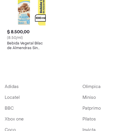
$ 8.500,00
(8.50/ml)
Bebida Vegetal Bilac
de Almendras Sin
Azucar (1000 Ml)
Adidas
Olimpica
Locatel
Miniso
BBC
Patprimo
Xbox one
Pilatos
Coco
Invicta