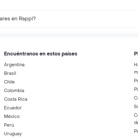
ares en Rappi?
Encuéntranos en estos países
P
Argentina
H
m
Brasil
P
Chile
P
Colombia
C
Costa Rica
S
Ecuador
C
México
d
Perú
P
Uruguay