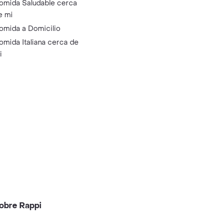
omida Saludable cerca
e mi
omida a Domicilio
omida Italiana cerca de
i
obre Rappi