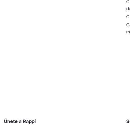
C
d
C
C
m
Únete a Rappi
S