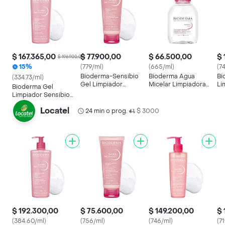
$ 167.365,00
$ 77.900,00
$ 66.500,00
$ 
$ 196.900,00
15%
(779/ml)
(665/ml)
(7
Bioderma-Sensibio
Bioderma Agua
Bi
(334.73/ml)
Gel Limpiador
Micelar Limpiadora
Li
Bioderma Gel
Hidratante para Piel
Sensibio H2o
Ge
Limpiador Sensibio
Sensible
Moussant
Locatel
24 min o prog.
$ 3000
•
$ 192.300,00
$ 75.600,00
$ 149.200,00
$ 
(384.60/ml)
(756/ml)
(746/ml)
(7