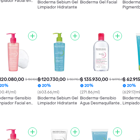
mpiador Facial en
Bioderma Sebium Gel
Bioderma Gel Facial
Bioderma
l Moussant
Limpiador Hidratante
Pigmentb
Cream
120.080,00
$ 120.730,00
$ 135.930,00
$ 62.91
$ 150.100,00
$ 150.910,00
$ 169.910,00
20%
20%
20%
20%
00.41/ml)
(603.66/ml)
(271.86/ml)
(629.17/ml
oderma-Sensibio
Bioderma Sebium Gel
Bioderma-Sensibio
Bioderma
mpiador Facial en
Limpiador Hidratante
Agua Desmaquillante
Limpiador
l Moussant
H2O