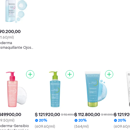
90.200,00
21.60/ml)
oderma
smaquillante Ojos
nsibio H2O
149.900,00
$ 121.920,00
$ 112.800,00
$ 121.9
$ 152.400,00
$ 141.000,00
49.50/ml)
20%
20%
20%
oderma-Sensibio
(609.60/ml)
(564/ml)
(609.60/