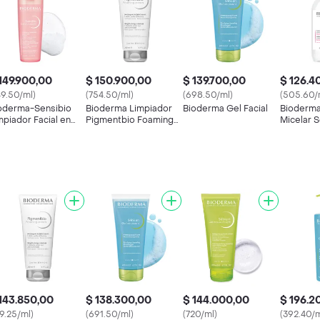
149.900,00
$ 150.900,00
$ 139.700,00
$ 126.4
49.50/ml)
(754.50/ml)
(698.50/ml)
(505.60/
oderma-Sensibio
Bioderma Limpiador
Bioderma Gel Facial
Bioderma
mpiador Facial en
Pigmentbio Foaming
Micelar 
l Moussant
Cream
143.850,00
$ 138.300,00
$ 144.000,00
$ 196.2
19.25/ml)
(691.50/ml)
(720/ml)
(392.40/m