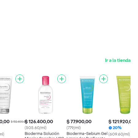
Ir a la tienda
20,00
$ 126.400,00
$ 77.900,00
$ 121.920,00
$ 152.400,00
$
(505.60/ml)
(779/ml)
20%
Bioderma Solución
Bioderma-Sebium Gel
ml)
(609.60/ml)