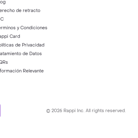
log
erecho de retracto
IC
érminos y Condiciones
appi Card
olíticas de Privacidad
ratamiento de Datos
QRs
nformación Relevante
ry
©
2026
Rappi Inc. All rights reserved.