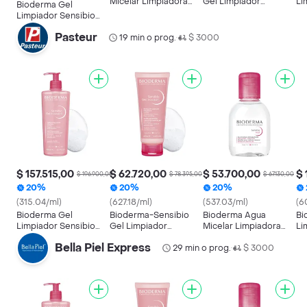
Micelar Limpiadora
Gel Limpiador
Li
Bioderma Gel
Sensibio H2o
Hidratante para Piel
Ge
Limpiador Sensibio
Sensible
Moussant
Pasteur
19 min o prog.
$ 3000
•
$ 157.515,00
$ 62.720,00
$ 53.700,00
$ 
$ 196.900,00
$ 78.395,00
$ 67.130,00
20%
20%
20%
(315.04/ml)
(627.18/ml)
(537.03/ml)
(6
Bioderma Gel
Bioderma-Sensibio
Bioderma Agua
Bi
Limpiador Sensibio
Gel Limpiador
Micelar Limpiadora
Li
Moussant
Hidratante para Piel
Sensibio H2o
Ge
Bella Piel Express
Sensible
29 min o prog.
$ 3000
•