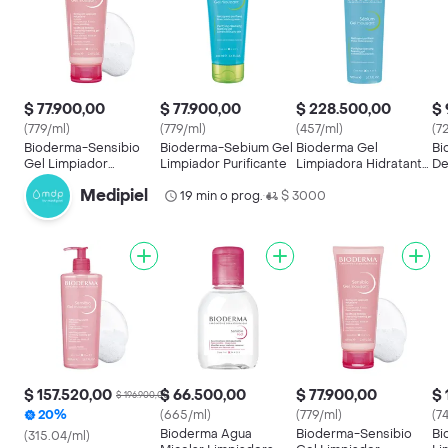
$ 77.900,00
$ 77.900,00
$ 228.500,00
$ 
(779/ml)
(779/ml)
(457/ml)
(7
Bioderma-Sensibio
Bioderma-Sebium Gel
Bioderma Gel
Bi
Gel Limpiador
Limpiador Purificante
Limpiadora Hidratante
De
Hidratante para Piel
Sebium Piel Mixta
Se
Medipiel
Sensible
19 min o prog.
$ 3000
Grasa
•
$ 157.520,00
$ 66.500,00
$ 77.900,00
$ 
$ 196.900,00
20%
(665/ml)
(779/ml)
(7
Bioderma Agua
Bioderma-Sensibio
Bi
(315.04/ml)