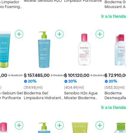
Micelar Sensibio H2O
Limpiador Purificante
 Limpiador
Bioderma Gel S
io Foaming
Moussant Actif
Ir a la tienda
5,00
$ 157.485,00
$ 101.120,00
$ 72.910,00
$ 78.645,00
$ 196.860,00
$ 126.400,00
$ 
20%
20%
20%
)
(314.98/ml)
(404.49/ml)
(583.30/ml)
-Sebium Gel
Bioderma Gel
Sensibio H2o Agua
Bioderma
 Purificante
Limpiadora Hidratante
Micelar Bioderma
Desmaquillante
Sebium Piel Mixta
Frasco 250 Ml
Sensibio H2O
Ir a la tienda
Grasa