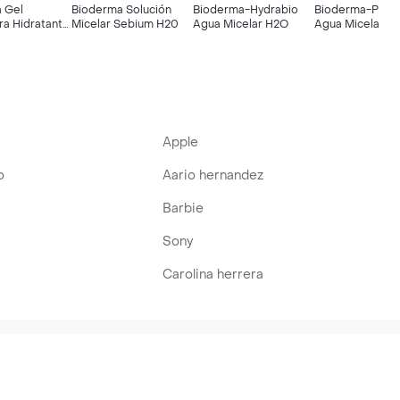
 Gel
Bioderma Solución
Bioderma-Hydrabio
Bioderma-Pigm
ra Hidratante
Micelar Sebium H20
Agua Micelar H2O
Agua Micelar
el Mixta
Aclarante para P
con Manchas
Apple
o
Aario hernandez
Barbie
Sony
Carolina herrera