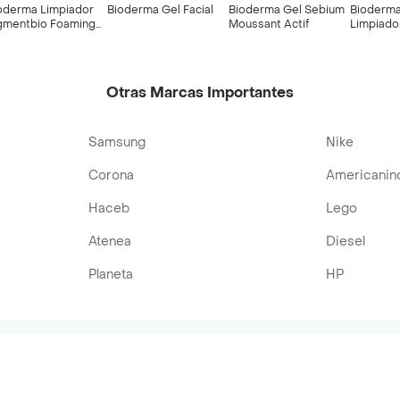
oderma Limpiador
Bioderma Gel Facial
Bioderma Gel Sebium
Bioderma
gmentbio Foaming
Moussant Actif
Limpiado
ream
Sebium Pi
Grasa
Otras Marcas Importantes
Samsung
Nike
Corona
Americanin
Haceb
Lego
Atenea
Diesel
Planeta
HP