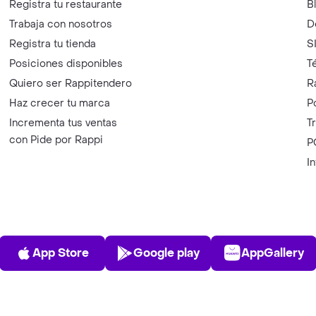
Registra tu restaurante
B
Trabaja con nosotros
D
Registra tu tienda
S
Posiciones disponibles
T
Quiero ser Rappitendero
R
Haz crecer tu marca
P
Incrementa tus ventas
T
con Pide por Rappi
P
I
App Store
Play Store
AppGalle
App Store
Google play
AppGallery