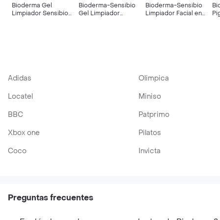
Bioderma Gel
Bioderma-Sensibio
Bioderma-Sensibio
Bi
Limpiador Sensibio
Gel Limpiador
Limpiador Facial en
Pi
Moussant
Hidratante para Piel
Gel Moussant
C
Sensible
Adidas
Olimpica
Locatel
Miniso
BBC
Patprimo
Xbox one
Pilatos
Coco
Invicta
Preguntas frecuentes