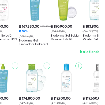
00,00
$ 167.280,00
$ 150.900,00
$ 183.900,00
$ 196.800,00
ml)
15%
(754.50/ml)
(367.80/ml)
 Solución
Bioderma Gel Sebium
Bioderma Soluc
(334.56/ml)
Sensibio H2O
Moussant Actif
Micelar Sebium
Bioderma Gel
Limpiadora Hidratante
Sebium Piel Mixta
Ir a la tienda
Grasa
00,00
$ 174.800,00
$ 119.700,00
$ 119.650,00
l)
(349.60/ml)
(478.80/ml)
(478.60/ml)