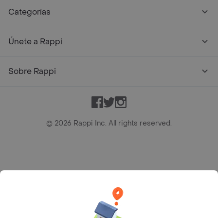
Categorías
Únete a Rappi
Sobre Rappi
Facebook
Twitter
Instagram
©
2026
Rappi Inc. All rights reserved.
Rappi S.A.S. --- NIT 900.843.898-9 --- Calle 63 # 16A-02
Bogotá D.C. --- notificacionesrappi@rappi.com