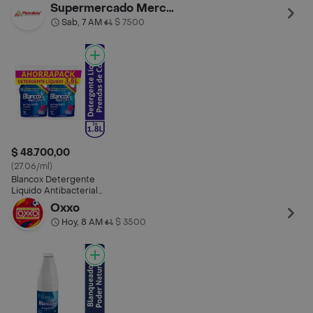
Color
sin Cloro
Bla
Supermercado Mercaboy
Sab, 7 AM
$ 7500
•
$ 48.700,00
(27.06/ml)
Blancox Detergente
Liquido Antibacterial
sin Cloro
Oxxo
Hoy, 8 AM
$ 3500
•