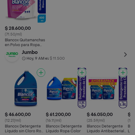
$ 28.600,00
(71.50/ml)
Blancox Quitamanchas
en Polvo para Ropa
Blanca
Jumbo
Hoy, 9 AM
$ 11.500
•
$ 46.600,00
$ 61.200,00
$ 46.050,00
$ 2
(12.27/ml)
(16.11/ml)
(25.59/ml)
(14.
Blancox Detergente
Blancox Detergente
Blancox Detergente
Bla
Líquido sin Cloro Ropa
Líquido Ropa Color
Liquido Antibacterial
Líq