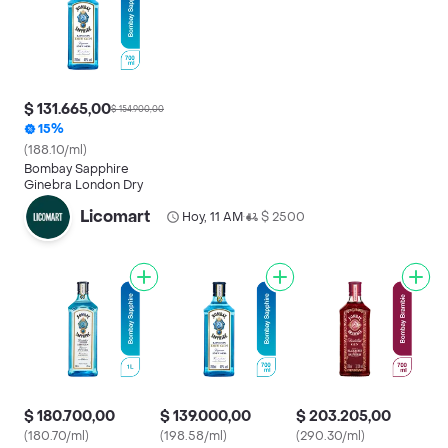
$ 131.665,00
$ 154.900,00
15%
(188.10/ml)
Bombay Sapphire
Ginebra London Dry
Licomart
Hoy, 11 AM
$ 2500
•
$ 180.700,00
$ 139.000,00
$ 203.205,00
(180.70/ml)
(198.58/ml)
(290.30/ml)