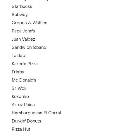
Starbucks
Subway
Crepes & Waffles
Papa John's
Juan Valdez
Sandwich Qbano
Tostao
Karen's Pizza
Frisby
Mc Donald's
Sr Wok
Kokoriko
Arroz Paisa
Hamburguesas El Corral
Dunkin' Donuts
Pizza Hut