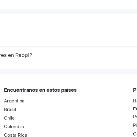
res en Rappi?
Encuéntranos en estos países
P
Argentina
H
m
Brasil
P
Chile
P
Colombia
C
Costa Rica