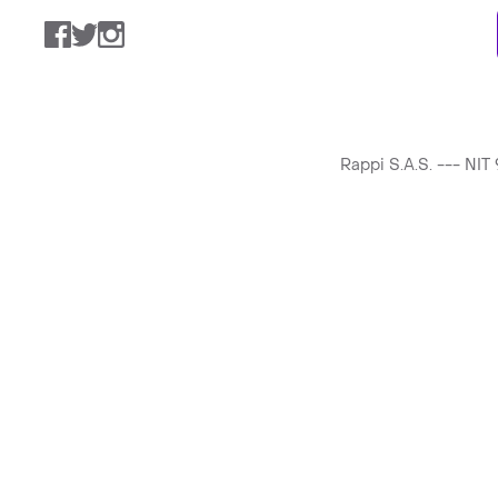
Facebook
Twitter
Instagram
Rappi S.A.S. --- NI