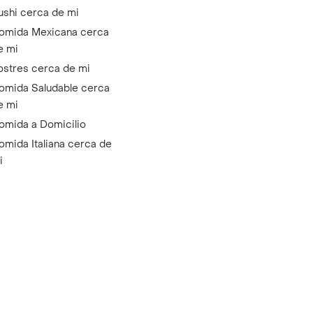
ushi cerca de mi
omida Mexicana cerca
e mi
ostres cerca de mi
omida Saludable cerca
e mi
omida a Domicilio
omida Italiana cerca de
i