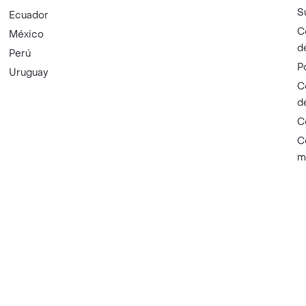
S
Ecuador
C
México
d
Perú
P
Uruguay
C
d
C
C
m