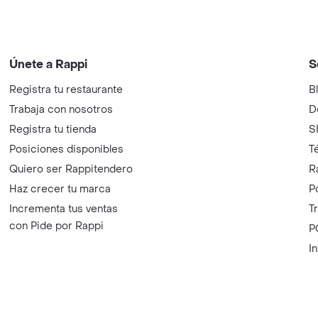
Únete a Rappi
S
Registra tu restaurante
B
Trabaja con nosotros
D
Registra tu tienda
S
Posiciones disponibles
T
Quiero ser Rappitendero
R
Haz crecer tu marca
P
Incrementa tus ventas
T
con Pide por Rappi
P
I