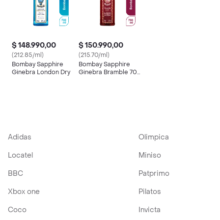
$ 148.990,00
$ 150.990,00
(212.85/ml)
(215.70/ml)
Bombay Sapphire
Bombay Sapphire
Ginebra London Dry
Ginebra Bramble 700
mL
Adidas
Olimpica
Locatel
Miniso
BBC
Patprimo
Xbox one
Pilatos
Coco
Invicta