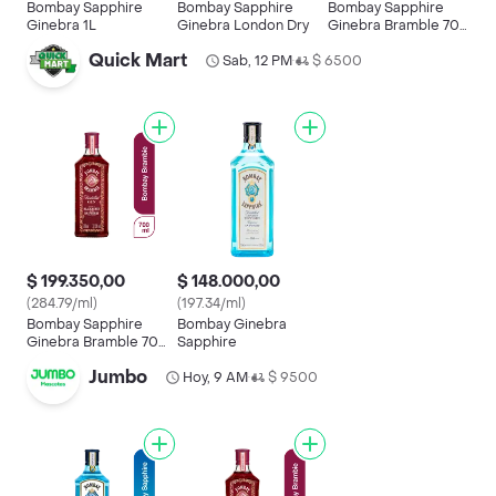
Bombay Sapphire
Bombay Sapphire
Bombay Sapphire
Ginebra 1L
Ginebra London Dry
Ginebra Bramble 700
mL
Quick Mart
Sab, 12 PM
$ 6500
•
$ 199.350,00
$ 148.000,00
(284.79/ml)
(197.34/ml)
Bombay Sapphire
Bombay Ginebra
Ginebra Bramble 700
Sapphire
mL
Jumbo
Hoy, 9 AM
$ 9500
•