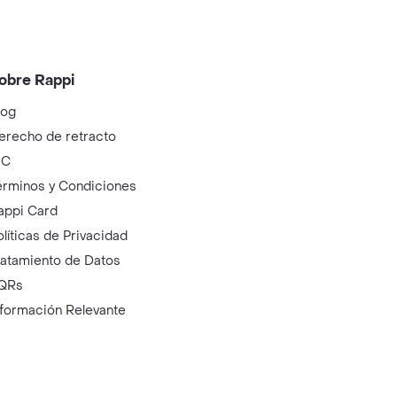
obre Rappi
log
erecho de retracto
IC
érminos y Condiciones
appi Card
olíticas de Privacidad
ratamiento de Datos
QRs
nformación Relevante