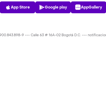
App Store
Play Store
AppGalle
App Store
Google play
AppGallery
T 900.843.898-9 --- Calle 63 # 16A-02 Bogotá D.C. --- notificac